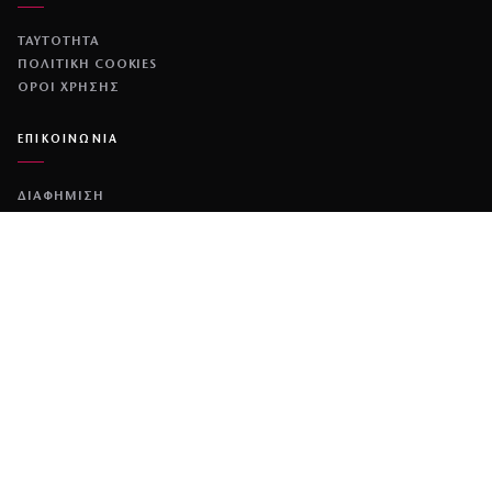
ΤΑΥΤΟΤΗΤΑ
ΠΟΛΙΤΙΚΉ COOKIES
ΌΡΟΙ ΧΡΉΣΗΣ
ΕΠΙΚΟΙΝΩΝΙΑ
ΔΙΑΦΗΜΙΣΗ
ΕΠΙΚΟΙΝΩΝΙΑ
NETWORK
COUSCOUS
ΔΕΔΟΜΕΝΟ
DIMOCRACY
© 2026 COUSCOUS
·
ALL RIGHTS RESERVED.
·
MADE BY
MINOANDESIGN