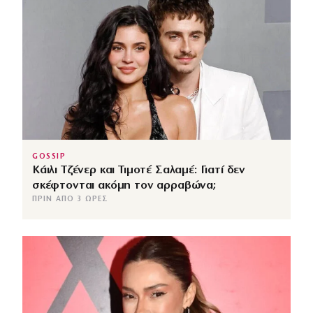
GOSSIP
Κάιλι Τζένερ και Τιμοτέ Σαλαμέ: Γιατί δεν
σκέφτονται ακόμη τον αρραβώνα;
ΠΡΙΝ ΑΠΌ 3 ΏΡΕΣ