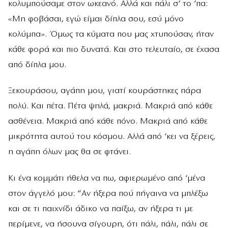
κολυμπούσαμε στον ωκεανό. Αλλά και πάλι σ’ το ‘πα:
«Μη φοβάσαι, εγώ είμαι δίπλα σου, εσύ μόνο
κολύμπα». Όμως τα κύματα που μας χτυπούσαν, ήταν
κάθε φορά και πιο δυνατά. Και στο τελευταίο, σε έχασα
από δίπλα μου.
Ξεκουράσου, αγάπη μου, γιατί κουράστηκες πάρα
πολύ. Και πέτα. Πέτα ψηλά, μακριά. Μακριά από κάθε
ασθένεια. Μακριά από κάθε πόνο. Μακριά από κάθε
μικρότητα αυτού του κόσμου. Αλλά από ‘κει να ξέρεις,
η αγάπη όλων μας θα σε φτάνει.
Κι ένα κομμάτι ήθελα να πω, αφιερωμένο από ‘μένα
στον άγγελό μου: “Αν ήξερα πού πήγαινα να μπλέξω
και σε τι παιχνίδι άδικο να παίξω, αν ήξερα τι με
περίμενε, να ήσουνα σίγουρη, ότι πάλι, πάλι, πάλι σε