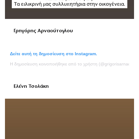
Γρηγόρης Αρναούτογλου
Δείτε αυτή τη δημοσίευση στο Instagram.
Η δημοσίευση κοινοποιήθηκε από το χρήστη (@grigorisarnaoutoglo
Ελένη Τσολάκη