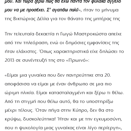
μου. Και τώρα ξέρω πως θα έχω πάντα τον φύλακα άγγελό
μου να με προσέχει. Σ’ αγαπάω πολύ
», ήταν το μήνυμα
της Βικτώριας Δέλλα για τον θάνατο της μητέρας της
Την τελευταία δεκαετία η Γωγώ Μαστροκώστα απείχε
από την τηλεόραση, ενώ οι δημόσιες εμφανίσεις της
ήταν ελάχιστες. Όπως χαρακτηριστικά είχε δηλώσει το
2013 σε συνέντευξή της στο «Πρωινό»:
«Είμαι μια γυναίκα που δεν παντρεύτηκε στα 20.
αποφάσισα να είμαι με έναν άνθρωπο σε μια πιο
ώριμη ηλικία. Είμαι κατασταλαγμένη και ξέρω τι θέλω.
Από τη στιγμή που θέλω αυτό, θα το υποστηρίξω
μέχρι τέλους. Όταν πήγα στην Κύπρο, δεν θα στο
κρύψω, δυσκολεύτηκα! Ήταν και με την εγκυμοσύνη,
που η ψυχολογία μιας γυναίκας είναι λίγο περίεργη»,