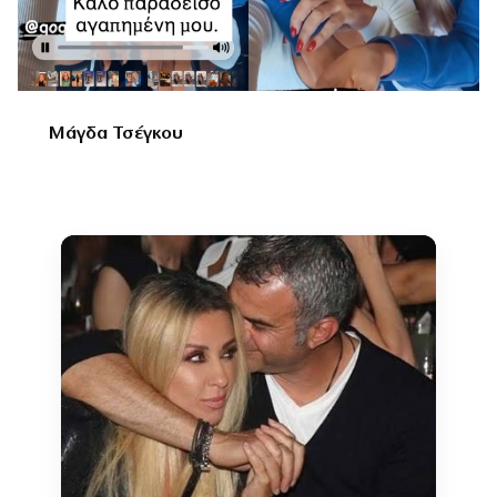
Μάγδα Τσέγκου