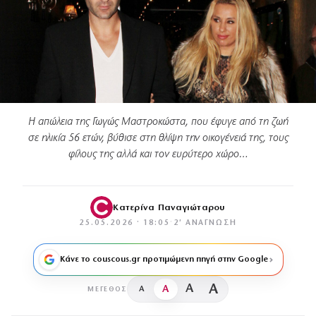
Η απώλεια της Γωγώς Μαστροκώστα, που έφυγε από τη ζωή
σε ηλικία 56 ετών, βύθισε στη θλίψη την οικογένειά της, τους
φίλους της αλλά και τον ευρύτερο χώρο…
Κατερίνα Παναγιώταρου
25.05.2026 · 18:05
·
2′ ΑΝΆΓΝΩΣΗ
Κάνε το couscous.gr προτιμώμενη πηγή στην Google
A
A
A
A
ΜΈΓΕΘΟΣ