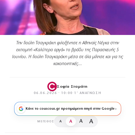
Την Γιούλη Τσαγκράκη φιλοξένησε η Αθηναϊς Νέγκα στην
εκπομπή «Καλύτερα αργά» το βράδυ της Παρασκευής 5
Ιουνίου. Η Γιούλη Τσαγκαράκη μέσα σε όλα μίλησε και για τις
κακοποιητικές…
Σοφία Σταμάτη
06.06.2026 · 10:00
·
1′ ΑΝΆΓΝΩΣΗ
Κάνε το couscous.gr προτιμώμενη πηγή στην Google
A
A
A
A
ΜΈΓΕΘΟΣ