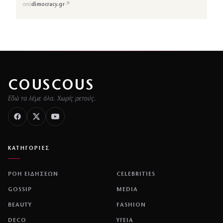
↗
από
dimocracy.gr
COUSCOUS
Εδώ τα λέμε όλα. Χωρίς ρετούς.
ΚΑΤΗΓΟΡΙΕΣ
ΡΟΗ ΕΙΔΗΣΕΩΝ
CELEBRITIES
GOSSIP
MEDIA
BEAUTY
FASHION
DECO
ΥΓΕΙΑ