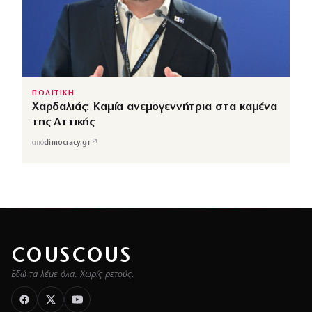
ΠΟΛΙΤΙΚΗ
Χαρδαλιάς: Καμία ανεμογεννήτρια στα καμένα
της Αττικής
↗
από
dimocracy.gr
COUSCOUS
Εδώ τα λέμε όλα. Χωρίς ρετούς.