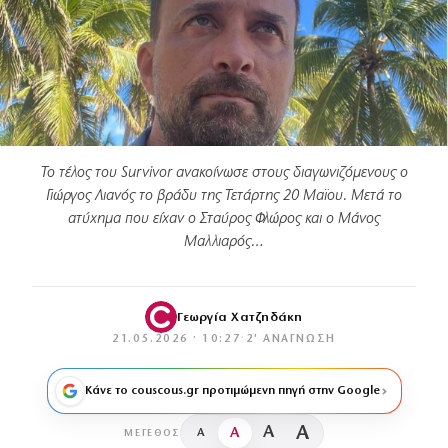
Το τέλος του Survivor ανακοίνωσε στους διαγωνιζόμενους ο
Γιώργος Λιανός το βράδυ της Τετάρτης 20 Μαϊου. Μετά το
ατύχημα που είχαν ο Σταύρος Φλώρος και ο Μάνος
Μαλλιαρός…
Γεωργία Χατζηδάκη
21.05.2026 · 10:27
·
2′ ΑΝΆΓΝΩΣΗ
Κάνε το couscous.gr προτιμώμενη πηγή στην Google
A
A
A
A
ΜΈΓΕΘΟΣ