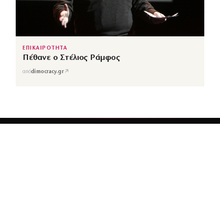
ΕΠΙΚΑΙΡΟΤΗΤΑ
Πέθανε ο Στέλιος Ράμφος
↗
από
dimocracy.gr
COUSCOUS
Εδώ τα λέμε όλα. Χωρίς ρετούς.
ΚΑΤΗΓΟΡΙΕΣ