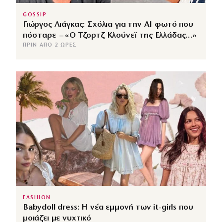
GOSSIP
Γιώργος Λιάγκας: Σχόλια για την ΑΙ φωτό που
πόσταρε – «Ο Τζορτζ Κλούνεϊ της Ελλάδας…»
ΠΡΙΝ ΑΠΌ 2 ΏΡΕΣ
FASHION
Babydoll dress: Η νέα εμμονή των it-girls που
μοιάζει με νυχτικό