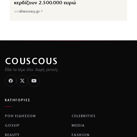
κερδίζουν 2.500.000 ευρώ
↗
από
dimocracy.gr
COUSCOUS
Εδώ τα λέμε όλα. Χωρίς ρετούς.
ΚΑΤΗΓΟΡΙΕΣ
ΡΟΗ ΕΙΔΗΣΕΩΝ
CELEBRITIES
GOSSIP
MEDIA
BEAUTY
FASHION