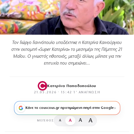
Τον Γιώργο Γιαννόπουλο υποδέχτηκε η Κατερίνα Καινούργιου
στην εκπομπή «Super Κατερίνα» το μεσημέρι της Πέμπτης 21
Μαΐου. Ο γνωστός ηθοποιός, μεταξύ άλλων, μίλησε για την
επιτυχία που σημειώνει…
Κατερίνα Παπαδοπούλου
21.05.2026 · 15:42
·
1′ ΑΝΆΓΝΩΣΗ
Κάνε το couscous.gr προτιμώμενη πηγή στην Google
A
A
A
A
ΜΈΓΕΘΟΣ