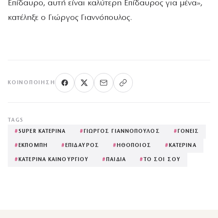
Επίδαυρο, αυτή είναι καλύτερη Επίδαυρος για μένα»,
κατέληξε ο Γιώργος Γιαννόπουλος.
ΚΟΙΝΟΠΟΊΗΣΗ
TAGS
#
SUPER ΚΑΤΕΡΙΝΑ
#
ΓΙΩΡΓΟΣ ΓΙΑΝΝΟΠΟΥΛΟΣ
#
ΓΟΝΕΙΣ
#
ΕΚΠΟΜΠΗ
#
ΕΠΙΔΑΥΡΟΣ
#
ΗΘΟΠΟΙΟΣ
#
ΚΑΤΕΡΙΝΑ
#
ΚΑΤΕΡΙΝΑ ΚΑΙΝΟΥΡΓΙΟΥ
#
ΠΑΙΔΙΑ
#
ΤΟ ΣΟΙ ΣΟΥ