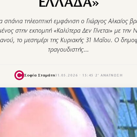
ΕΛΛΑΔΑ»
ια σπάνια τηλεοπτική εμφάνιση ο Γιώργος Αλκαίος βρ
ένος στην εκπομπή «Καλύτερα Δεν Γίνεται» με την 
ανού, το μεσημέρι της Κυριακής 31 Μαΐου. Ο δημο
τραγουδιστής…
Σοφία Σταμάτη
31.05.2026 · 15:45
·
2′ ΑΝΆΓΝΩΣΗ