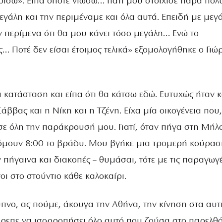
ίσω». Είπα όποτε νιώσω… Γιατί μου στοίχισε πάρα πολ
εγάλη και την περιμέναμε και όλα αυτά. Επειδή με μεγ
ν περίμενα ότι θα μου κάνει τόσο μεγάλη… Ενώ το
ς… Ποτέ δεν είσαι έτοιμος τελικά» εξομολογήθηκε ο Γιώ
 κατάσταση και είπα ότι θα κάτσω εδώ. Ευτυχώς ήταν κ
άββας και η Νίκη και η Τζένη. Είχα μία οικογένεια που,
σε όλη την παράκρουσή μου. Γιατί, όταν πήγα στη Μήλ
όμουν 8:00 το βράδυ. Μου βγήκε μια τρομερή κούρα
ν πήγαινα και διακοπές – θυμάσαι, τότε με τις παραγωγέ
ι στο στούντιο κάθε καλοκαίρι.
πνο, ας πούμε, άκουγα την Αθήνα, την κίνηση στα αυτ
Έπρεπε να ισορροπήσει όλο αυτό που ζούσα στο παρελθ