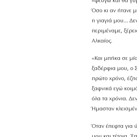
«φεύγω και θα γυρ
Όσο κι αν ήτανε μ
η γιαγιά μου… Δε
περιμέναμε, ξέρει
Αλκαίος.
«Και μπήκα σε μία
ξαδέρφια μου, ο Σ
πρώτο χρόνο, έζη
ξαφνικά εγώ κοιμ
όλα τα χρόνια. Δε
Ήμασταν κλεισμένο
Όταν έπεφτα για ύ
μου και τέτοια. 