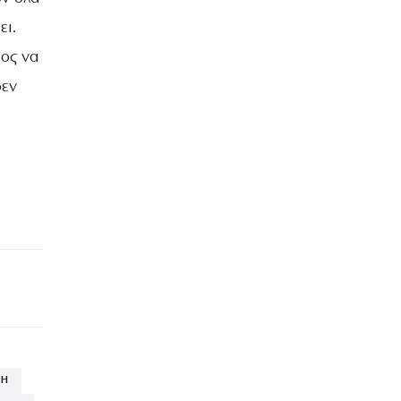
ει.
μος να
δεν
ΠΗ