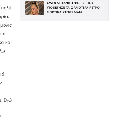
GWEN STEFANI: 4 ΦΟΡΕΣ ΠΟΥ
ΒΡΑΔΙΑ ΤΟΥ ΧΡΟΝΟΥ
ι πολύ
ΥΙΟΘΕΤΗΣΕ ΤΑ ΩΡΑΙΟΤΕΡΑ ΡΕΤΡΟ
ΓΙΟΡΤΙΝΑ ΧΤΕΝΙΣΜΑΤΑ
ορία.
 μόλις
χισε
κά και
έλω
ιά.
ν
ε. Εγώ