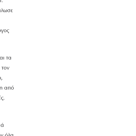
ύ.
άλωσε
ργος
αι τα
 τον
ο,
ση από
ς.
ιά
όν όλα