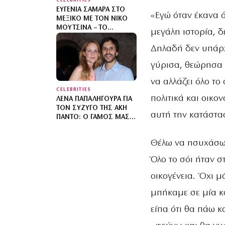
CELEBRITIES
ΕΥΓΕΝΊΑ ΣΑΜΑΡΆ ΣΤΟ
«Εγώ όταν έκανα ό
ΜΕΞΙΚΌ ΜΕ ΤΟΝ ΝΊΚΟ
ΜΟΥΤΣΙΝΆ – ΤΟ
μεγάλη ιστορία, δ
ΚΑΛΟΚΑΙΡΙΝΌ ΤΑΞΊΔΙ
ΤΟΥΣ
Δηλαδή δεν υπάρχε
γύρισα, θεώρησα ό
να αλλάζει όλο το 
CELEBRITIES
πολιτικά και οικον
ΛΈΝΑ ΠΑΠΑΛΗΓΟΎΡΑ ΓΙΑ
ΤΟΝ ΣΎΖΥΓΌ ΤΗΣ ΆΚΗ
αυτή την κατάστα
ΠΆΝΤΟ: Ο ΓΆΜΟΣ ΜΑΣ
ΕΊΝΑΙ ΠΟΛΎ ΚΑΛΎΤΕΡΟΣ
ΑΠ’ Ό,ΤΙ ΕΊΧΑ ΦΑΝΤΑΣΤΕΊ
Θέλω να ησυχάσω, 
Όλο το σόι ήταν σ
οικογένεια. Όχι μό
μπήκαμε σε μία κ
είπα ότι θα πάω κ