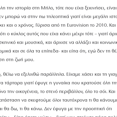
λη την ιστορία στη Μήλο, τότε που είχα ξεκινήσει, είνα
εν μπορώ να στην πω τηλεοπτικά γιατί είναι μεγάλη ιστ
ι και ο χρόνος. Γύρισα από τη Eurovision το 2010. Και
τι ο κύκλος αυτός που είχα κάνει μέχρι τότε – γιατί άρ
σκηνικό και μουσικά, και άρχισε να αλλάζει και κοινωνι
ομικά και σε όλα τα επίπεδα- και είπα ότι, εγώ δεν τη θ
ση στη ζωή μου.
θέλω να εξελιχθώ παράλληλα. Είχαμε χάσει και τη γιαγ
τα τάρταρα γιατί έφυγε η γυναίκα που κρατούσε όλη τη
νο την οικογένεια, το στενό περιβάλλον, όλο το σόι. Και
ατάσταση να σκεφτούμε όλοι ταυτόχρονα τι θα κάνουμ
αι θα δω, τι θα κάνω. Δεν έφυγα με την προοπτική ότι