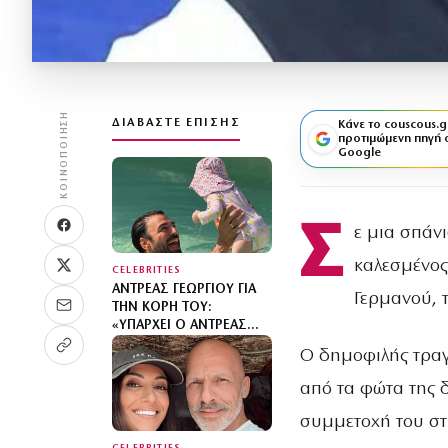
ΚΟΙΝΟΠΟΊΗΣΗ
ΔΙΑΒΆΣΤΕ ΕΠΊΣΗΣ
Κάνε το couscous.g
προτιμώμενη πηγή 
Google
Σ
ε μια σπάν
καλεσμένος
CELEBRITIES
ΑΝΤΡΈΑΣ ΓΕΩΡΓΊΟΥ ΓΙΑ
Γερμανού, 
ΤΗΝ ΚΌΡΗ ΤΟΥ:
«ΥΠΆΡΧΕΙ Ο ΑΝΤΡΈΑΣ
ΠΡΙΝ ΑΠΌ ΤΟ ΜΩΡΌ ΚΑΙ
Ο δημοφιλής τρα
Ο ΑΝΤΡΈΑΣ ΜΕΤΆ ΑΠΌ
ΑΥΤΌ – ΈΘΕΣΑ ΆΛΛΕΣ
από τα φώτα της 
ΠΡΟΤΕΡΑΙΌΤΗΤΕΣ»
συμμετοχή του στη