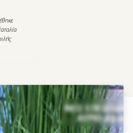
έθηκε
Ναταλία
φιλής