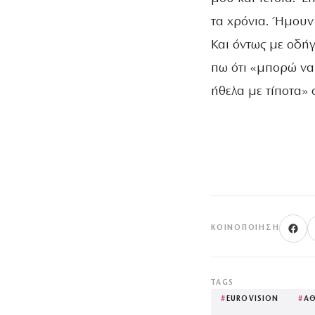
τα χρόνια. Ήμουν 
Και όντως με οδήγ
πω ότι «μπορώ να
ήθελα με τίποτα»
ΚΟΙΝΟΠΟΊΗΣΗ
TAGS
#
EUROVISION
#
Α