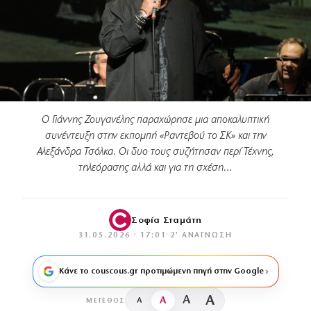
Ο Γιάννης Ζουγανέλης παραχώρησε μια αποκαλυπτική
συνέντευξη στην εκπομπή «Ραντεβού το ΣΚ» και την
Αλεξάνδρα Τσόλκα. Οι δυο τους συζήτησαν περί Τέχνης,
τηλεόρασης αλλά και για τη σχέση…
Σοφία Σταμάτη
31.05.2026 · 17:01
·
2′ ΑΝΆΓΝΩΣΗ
Κάνε το couscous.gr προτιμώμενη πηγή στην Google
A
A
A
A
ΜΈΓΕΘΟΣ