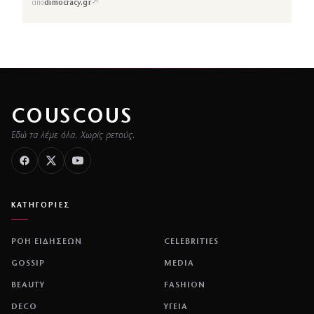
↗
από
dimocracy.gr
COUSCOUS
Εδώ τα λέμε όλα. Χωρίς ρετούς.
ΚΑΤΗΓΟΡΙΕΣ
ΡΟΗ ΕΙΔΗΣΕΩΝ
CELEBRITIES
GOSSIP
MEDIA
BEAUTY
FASHION
DECO
ΥΓΕΙΑ