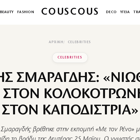
COUSCOUS
BEAUTY
FASHION
DECO
ΥΓΕΙΑ
TR
ΑΡΧΙΚΉ
CELEBRITIES
CELEBRITIES
ΗΣ ΣΜΑΡΑΓΔΗΣ: «ΝΙΩ
 ΣΤΟΝ ΚΟΛΟΚΟΤΡΩΝ
ΣΤΟΝ ΚΑΠΟΔΙΣΤΡΙΑ»
 Σμαραγδής βρέθηκε στην εκπομπή «Με τον Ρένο» μ
ίδη το βράδυ της Δευτέρας 25 Μαϊου. Ο γνωστός σ