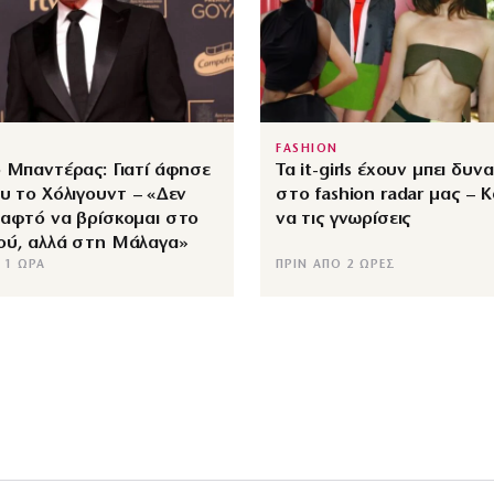
FASHION
 Μπαντέρας: Γιατί άφησε
Τα it-girls έχουν μπει δυν
υ το Χόλιγουντ – «Δεν
στο fashion radar μας – Κ
ραφτό να βρίσκομαι στο
να τις γνωρίσεις
ού, αλλά στη Μάλαγα»
 1 ΏΡΑ
ΠΡΙΝ ΑΠΌ 2 ΏΡΕΣ