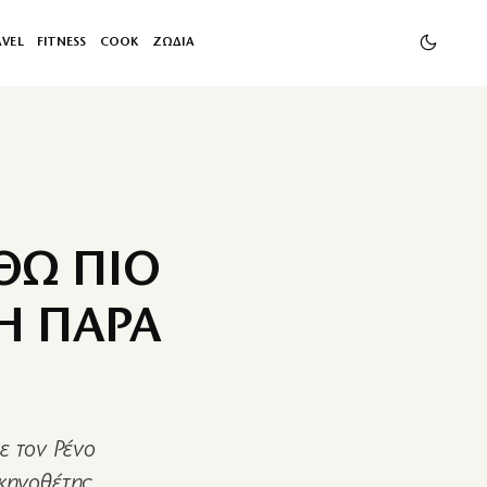
AVEL
FITNESS
COOK
ΖΩΔΙΑ
ΘΩ ΠΙΟ
Η ΠΑΡΑ
ε τον Ρένο
κηνοθέτης