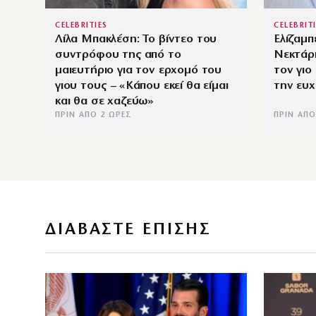
CELEBRITIES
CELEBRIT
Λίλα Μπακλέση: Το βίντεο του
Ελίζαμπ
συντρόφου της από το
Νεκτάρι
μαιευτήριο για τον ερχομό του
τον γιο
γιου τους – «Κάπου εκεί θα είμαι
την ευχ
και θα σε χαζεύω»
ΠΡΙΝ ΑΠΌ 2 ΏΡΕΣ
ΠΡΙΝ ΑΠΌ
ΔΙΑΒΑΣΤΕ ΕΠΙΣΗΣ