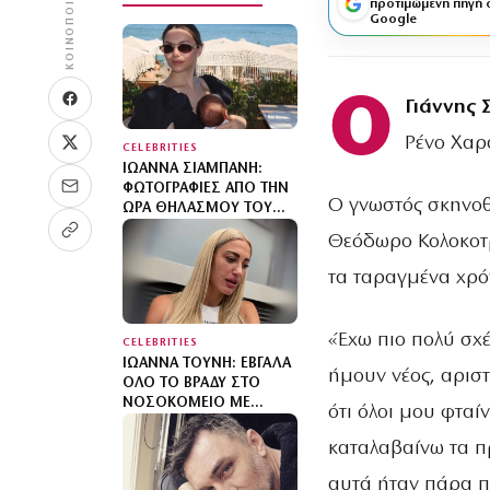
ΚΟΙΝΟΠΟΊΗΣΗ
προτιμώμενη πηγή 
Google
Ο
Γιάννης
Ρένο Χαρ
CELEBRITIES
ΙΩΆΝΝΑ ΣΙΑΜΠΆΝΗ:
ΦΩΤΟΓΡΑΦΊΕΣ ΑΠΌ ΤΗΝ
Ο γνωστός σκηνοθέ
ΏΡΑ ΘΗΛΑΣΜΟΎ ΤΟΥ
ΓΙΟΥ ΤΗΣ ΚΑΙ ΤΟ
Θεόδωρο Κολοκοτρ
ΜΉΝΥΜΑ «ΥΠΆΡΧΕΙ ΚΆΤΙ
ΜΑΓΙΚΌ ΣΕ ΑΥΤΈΣ ΤΙΣ
τα ταραγμένα χρό
ΑΡΓΈΣ ΜΈΡΕΣ»
«Έχω πιο πολύ σχέ
CELEBRITIES
ΙΩΆΝΝΑ ΤΟΎΝΗ: ΈΒΓΑΛΑ
ήμουν νέος, αριστ
ΌΛΟ ΤΟ ΒΡΆΔΥ ΣΤΟ
ΝΟΣΟΚΟΜΕΊΟ ΜΕ
ότι όλοι μου φταί
ΟΡΟΎΣ ΚΑΙ ΑΝΤΙΒΙΏΣΕΙΣ
καταλαβαίνω τα π
αυτά ήταν πάρα π