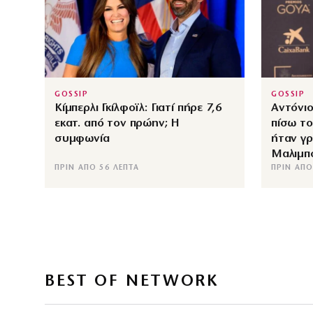
GOSSIP
GOSSIP
Κίμπερλι Γκίλφοϊλ: Γιατί πήρε 7,6
Αντόνιο
εκατ. από τον πρώην; Η
πίσω το
συμφωνία
ήταν γ
Μαλιμπ
ΠΡΙΝ ΑΠΌ 56 ΛΕΠΤΆ
ΠΡΙΝ ΑΠΌ
BEST OF NETWORK