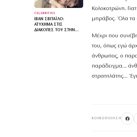
Κολοκοτρώνη. Για
CELEBRITIES
μπράβος. Όλα τα 
ΙΒΆΝ ΣΒΙΤΆΙΛΟ:
ΑΤΎΧΗΜΑ ΣΤΙΣ
ΔΙΑΚΟΠΈΣ ΤΟΥ ΣΤΗΝ
Μέχρι που συνέβη
ΚΈΡΚΥΡΑ
του, όπως εγώ άρχ
άνθρωπος, ο παραβ
παράδειγμα… άνθισ
στρατηλάτης… Έγι
ΚΟΙΝΟΠΟΊΗΣΗ