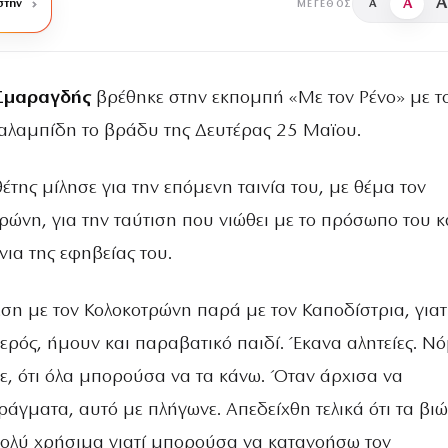
A
A
στην
A
ΜΈΓΕΘΟΣ
 Σμαραγδής
βρέθηκε στην εκπομπή «Με τον Ρένο» με τ
αλαμπίδη το βράδυ της Δευτέρας 25 Μαϊου.
της μίλησε για την επόμενη ταινία του, με θέμα τον
ώνη, για την ταύτιση που νιώθει με το πρόσωπο του κα
νια της εφηβείας του.
ση με τον Κολοκοτρώνη παρά με τον Καποδίστρια, γιατ
ερός, ήμουν και παραβατικό παιδί. Έκανα αλητείες. Νό
νε, ότι όλα μπορούσα να τα κάνω. Όταν άρχισα να
ράγματα, αυτό με πλήγωνε. Απεδείχθη τελικά ότι τα βι
ολύ χρήσιμα γιατί μπορούσα να κατανοήσω τον