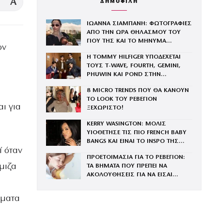
A
ΔΗΜΟΦΙΛΗ
ΙΩΑΝΝΑ ΣΙΑΜΠΑΝΗ: ΦΩΤΟΓΡΑΦΙΕΣ
ΑΠΟ ΤΗΝ ΩΡΑ ΘΗΛΑΣΜΟΥ ΤΟΥ
ΓΙΟΥ ΤΗΣ ΚΑΙ ΤΟ ΜΗΝΥΜΑ
ον
«ΥΠΑΡΧΕΙ ΚΑΤΙ ΜΑΓΙΚΟ ΣΕ ΑΥΤΕΣ
Η TOMMY HILFIGER ΥΠΟΔΕΧΕΤΑΙ
ΤΙΣ ΑΡΓΕΣ ΜΕΡΕΣ»
ΤΟΥΣ Τ-WAVE, FOURTH, GEMINI,
PHUWIN ΚΑΙ POND ΣΤΗΝ
ΟΙΚΟΓΕΝΕΙΑ ΤΟΥ BRAND
8 MICRO TRENDS ΠΟΥ ΘΑ ΚΑΝΟΥΝ
ΤΟ LOOK ΤΟΥ ΡΕΒΕΓΙΟΝ
ι για
ΞΕΧΩΡΙΣΤΟ!
KERRY WASINGTON: ΜΟΛΙΣ
ΥΙΟΘΕΤΗΣΕ ΤΙΣ ΠΙΟ FRENCH BABY
BANGS ΚΑΙ ΕΙΝΑΙ ΤΟ INSPO ΤΗΣ
ί όταν
ΧΡΟΝΙΑΣ
ΠΡΟΕΤΟΙΜΑΣΙΑ ΓΙΑ ΤΟ ΡΕΒΕΓΙΟΝ:
μιζα
ΤΑ ΒΗΜΑΤΑ ΠΟΥ ΠΡΕΠΕΙ ΝΑ
ΑΚΟΛΟΥΘΗΣΕΙΣ ΓΙΑ ΝΑ ΕΙΣΑΙ
ΕΝΤΥΠΩΣΙΑΚΗ ΤΗΝ ΠΙΟ ΛΑΜΠΕΡΗ
ΒΡΑΔΙΑ ΤΟΥ ΧΡΟΝΟΥ
ώματα