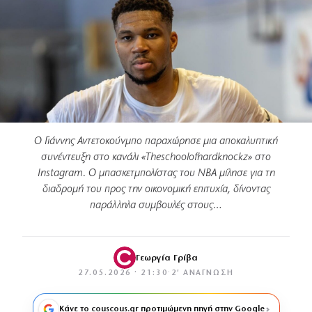
Ο Γιάννης Αντετοκούνμπο παραχώρησε μια αποκαλυπτική
συνέντευξη στο κανάλι «Τheschoolofhardknockz» στο
Instagram. Ο μπασκετμπολίστας του NBA μίλησε για τη
διαδρομή του προς την οικονομική επιτυχία, δίνοντας
παράλληλα συμβουλές στους…
Γεωργία Γρίβα
27.05.2026 · 21:30
·
2′ ΑΝΆΓΝΩΣΗ
Κάνε το couscous.gr προτιμώμενη πηγή στην Google