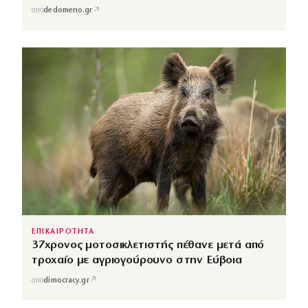
↗
από
dedomeno.gr
ΕΠΙΚΑΙΡΟΤΗΤΑ
37χρονος μοτοσικλετιστής πέθανε μετά από
τροχαίο με αγριογούρουνο στην Εύβοια
↗
από
dimocracy.gr