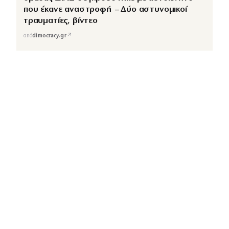
που έκανε αναστροφή – Δύο αστυνομικοί
τραυματίες, βίντεο
↗
από
dimocracy.gr
COUSCOUS
Εδώ τα λέμε όλα. Χωρίς ρετούς.
ΚΑΤΗΓΟΡΙΕΣ
ΡΟΗ ΕΙΔΗΣΕΩΝ
CELEBRITIES
GOSSIP
MEDIA