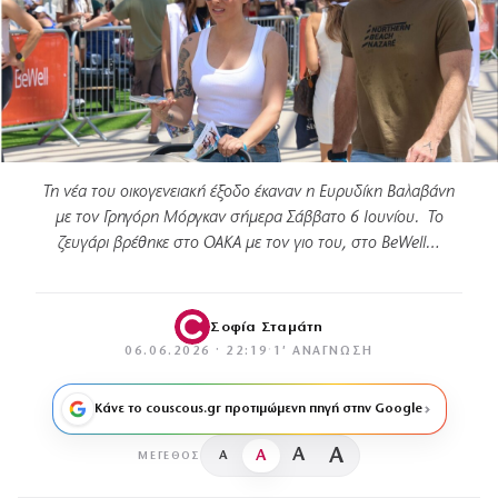
Τη νέα του οικογενειακή έξοδο έκαναν η Ευρυδίκη Βαλαβάνη
με τον Γρηγόρη Μόργκαν σήμερα Σάββατο 6 Ιουνίου. Το
ζευγάρι βρέθηκε στο ΟΑΚΑ με τον γιο του, στο BeWell…
Σοφία Σταμάτη
06.06.2026 · 22:19
·
1′ ΑΝΆΓΝΩΣΗ
Κάνε το couscous.gr προτιμώμενη πηγή στην Google
A
A
A
A
ΜΈΓΕΘΟΣ