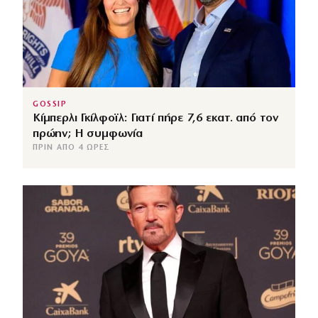
GOSSIP
Κίμπερλι Γκίλφοϊλ: Γιατί πήρε 7,6 εκατ. από τον
πρώην; Η συμφωνία
ΠΡΙΝ ΑΠΌ 4 ΏΡΕΣ