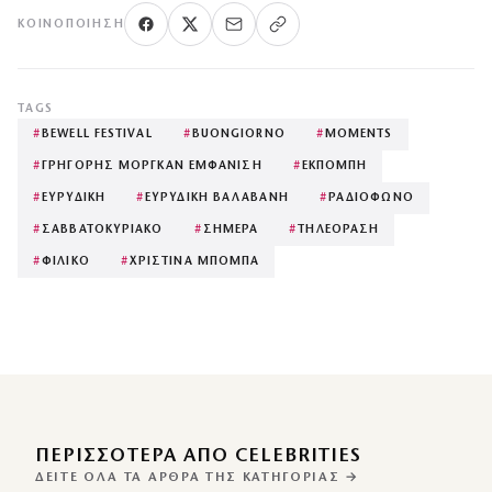
ΚΟΙΝΟΠΟΊΗΣΗ
TAGS
#
BEWELL FESTIVAL
#
BUONGIORNO
#
MOMENTS
#
ΓΡΗΓΟΡΗΣ ΜΟΡΓΚΑΝ ΕΜΦΑΝΙΣΗ
#
ΕΚΠΟΜΠΗ
#
ΕΥΡΥΔΙΚΗ
#
ΕΥΡΥΔΙΚΗ ΒΑΛΑΒΑΝΗ
#
ΡΑΔΙΟΦΩΝΟ
#
ΣΑΒΒΑΤΟΚΥΡΙΑΚΟ
#
ΣΗΜΕΡΑ
#
ΤΗΛΕΟΡΑΣΗ
#
ΦΙΛΙΚΟ
#
ΧΡΙΣΤΙΝΑ ΜΠΟΜΠΑ
ΠΕΡΙΣΣΌΤΕΡΑ ΑΠΌ CELEBRITIES
ΔΕΊΤΕ ΌΛΑ ΤΑ ΆΡΘΡΑ ΤΗΣ ΚΑΤΗΓΟΡΊΑΣ →