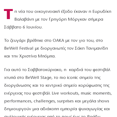
Τ
η νέα του οικογενειακή έξοδο έκαναν η Ευρυδίκη
Βαλαβάνη με τον Γρηγόρη Μόργκαν σήμερα
Σάββατο 6 Ιουνίου.
Το ζευγάρι βρέθηκε στο ΟΑΚΑ με τον γιο του, στο
BeWell Festival με διοργανωτές τον Σάκη Τανιμανίδη
και την Χριστίνα Μπόμπα.
Για αυτό το Σαββατοκύριακο, η καρδιά του φεστιβάλ
χτυπά στο BeWell Stage, το πιο iconic σημείο της
διοργάνωσης και το κεντρικό σημείο κορύφωσης της
ενέργειας του φεστιβάλ. Live workouts, music moments,
performances, challenges, surprises και μεγάλα shows
δημιουργούν μια αδιάκοπη εμπειρία ψυχαγωγίας και
συλλογικής ενέργειας από το πρωί έως το βράδυ.