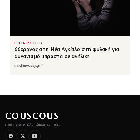
ΕΠΙΚΑΙΡΟΤΗΤΑ
66χρονος στη Νέα Αγχίαλο στη φυλακή για
αυνανισμό μπροστά σε ανήλικη
↗
από
dimocracy.gr
COUSCOUS
Εδώ τα λέμε όλα. Χωρίς ρετούς.