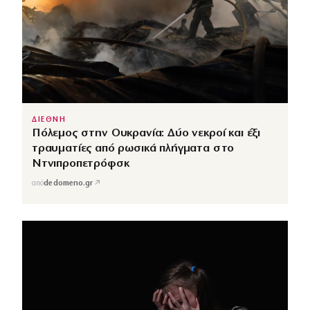
ΔΙΕΘΝΗ
Πόλεμος στην Ουκρανία: Δύο νεκροί και έξι
τραυματίες από ρωσικά πλήγματα στο
Ντνιπροπετρόφσκ
↗
από
dedomeno.gr