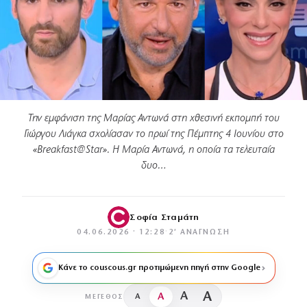
Την εμφάνιση της Μαρίας Αντωνά στη χθεσινή εκπομπή του
Γιώργου Λιάγκα σχολίασαν το πρωί της Πέμπτης 4 Ιουνίου στο
«Breakfast@Star». H Μαρία Αντωνά, η οποία τα τελευταία
δυο…
Σοφία Σταμάτη
04.06.2026 · 12:28
·
2′ ΑΝΆΓΝΩΣΗ
Κάνε το couscous.gr προτιμώμενη πηγή στην Google
A
A
A
A
ΜΈΓΕΘΟΣ