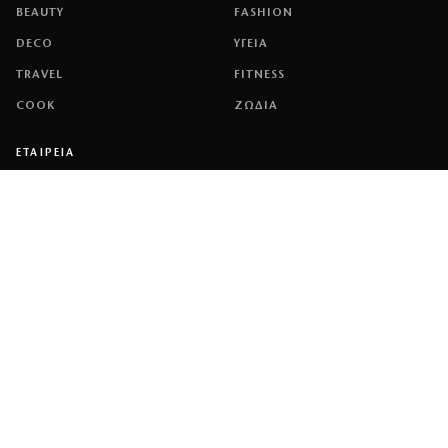
BEAUTY
FASHION
DECO
ΥΓΕΙΑ
TRAVEL
FITNESS
COOK
ΖΩΔΙΑ
ΕΤΑΙΡΕΙΑ
ΤΑΥΤΟΤΗΤΑ
ΠΟΛΙΤΙΚΉ COOKIES
ΌΡΟΙ ΧΡΉΣΗΣ
ΕΠΙΚΟΙΝΩΝΙΑ
ΔΙΑΦΗΜΙΣΗ
ΕΠΙΚΟΙΝΩΝΙΑ
NETWORK