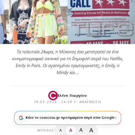
Τα τελευταία 24ωρα, η Μύκονος έχει μετατραπεί σε ένα
κινηματογραφικό σκηνικό για τη δημοφιλή σειρά του Netflix,
Emily in Paris. Οι αγαπημένοι πρωταγωνιστές, η Emily, η
Mindy και…
Ελένη Γεωργίου
19.05.2026 · 14:59
·
1′ ΑΝΆΓΝΩΣΗ
Κάνε το couscous.gr προτιμώμενη πηγή στην Google
A
A
A
A
ΜΈΓΕΘΟΣ