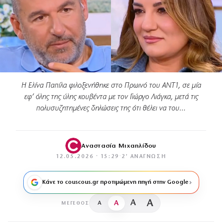
Η Ελίνα Παπίλα φιλοξενήθηκε στο Πρωινό του ΑΝΤ1, σε μία
εφ’ όλης της ύλης κουβέντα με τον Γιώργο Λιάγκα, μετά τις
πολυσυζητημένες δηλώσεις της ότι θέλει να του…
Αναστασία Μιχαηλίδου
12.05.2026 · 15:29
·
2′ ΑΝΆΓΝΩΣΗ
Κάνε το couscous.gr προτιμώμενη πηγή στην Google
A
A
A
A
ΜΈΓΕΘΟΣ