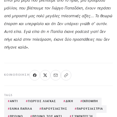
Είναι μία μέρα που βλέπουμε από το πρωί, μια εβδομάδα
μάλλον, που βλέπουμε τον Γιώργο Παπαδάκη, έχουν περάσει
από μπροστά μας πολύ μεγάλες τηλεοπτικές αξίες… Το θεωρώ
έπαρση και υπερφίαλο και ότι δεν υπάρχει γνώθι σ’ αυτόν.
Αυτό είπα. Εγώ είπα ότι η Παπίλα έκανε podcast γιατί δεν
πήγε καλά στην τηλεόραση, έκανε δύο προσπάθειες που δεν
πήγανε καλά».
ΚΟΙΝΟΠΟΊΗΣΗ
TAGS
#
ΑΝΤ1
#
ΓΙΩΡΓΟΣ ΛΙΑΓΚΑΣ
#
ΔΙΚΗ
#
ΕΚΠΟΜΠΗ
#
ΕΛΙΝΑ ΠΑΠΙΛΑ
#
ΠΑΡΟΥΣΙΑΣΤΗΣ
#
ΠΑΡΟΥΣΙΑΣΤΡΙΑ
#
ΠΡΩΙΝΟ
#
ΠΡΩΙΝΟ ΤΟΥ ΑΝΤ1
#
ΣΥΝΕΝΤΕΥΞΗ