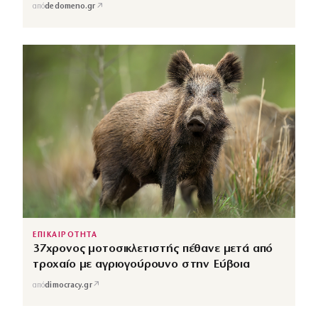
↗
από
dedomeno.gr
ΕΠΙΚΑΙΡΟΤΗΤΑ
37χρονος μοτοσικλετιστής πέθανε μετά από
τροχαίο με αγριογούρουνο στην Εύβοια
↗
από
dimocracy.gr