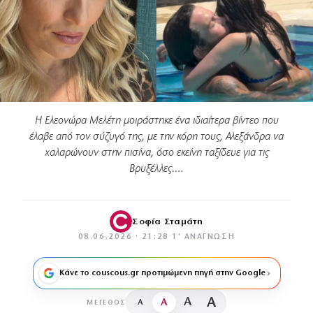
Η Ελεονώρα Μελέτη μοιράστηκε ένα ιδιαίτερα βίντεο που
έλαβε από τον σύζυγό της, με την κόρη τους, Αλεξάνδρα να
χαλαρώνουν στην πισίνα, όσο εκείνη ταξίδευε για τις
Βρυξέλλες.…
Σοφία Σταμάτη
08.06.2026 · 21:28
·
1′ ΑΝΆΓΝΩΣΗ
Κάνε το couscous.gr προτιμώμενη πηγή στην Google
A
A
A
A
ΜΈΓΕΘΟΣ