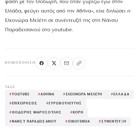
φάση με τον Θοδωρή, που όταν γυρίζω εγώ στην
Ελλάδα, φεύγει αυτός από την Αθήνα», είχε δηλώσει η
Ελεονώρα Μελέτη σε συνέντευξή της στη Νάνσυ
Παραδεισανού στο youtube.
ΚΟΙΝΟΠΟΊΗΣΗ
TAGS
#
YOUTUBE
#
ΑΘΗΝΑ
#
ΕΛΕΟΝΩΡΑ ΜΕΛΕΤΗ
#
ΕΛΛΑΔΑ
#
ΕΠΙΧΕΙΡΗΣΕΙΣ
#
ΕΥΡΩΒΟΥΛΕΥΤΗΣ
#
ΘΟΔΩΡΗΣ ΜΑΡΟΣΟΥΛΗΣ
#
ΚΟΡΗ
#
ΝΑΝΣΥ ΠΑΡΑΔΕΙΣΑΝΟΥ
#
ΟΙΚΟΓΕΝΕΙΑ
#
ΣΥΝΕΝΤΕΥΞΗ