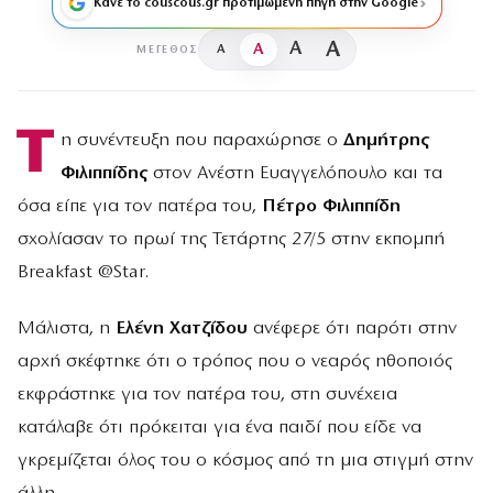
Κάνε το couscous.gr προτιμώμενη πηγή στην Google
A
A
A
A
ΜΈΓΕΘΟΣ
Τ
η συνέντευξη που παραχώρησε ο
Δημήτρης
Φιλιππίδης
στον Ανέστη Ευαγγελόπουλο και τα
όσα είπε για τον πατέρα του,
Πέτρο Φιλιππίδη
σχολίασαν το πρωί της Τετάρτης 27/5 στην εκπομπή
Breakfast @Star.
Μάλιστα, η
Ελένη Χατζίδου
ανέφερε ότι παρότι στην
αρχή σκέφτηκε ότι ο τρόπος που ο νεαρός ηθοποιός
εκφράστηκε για τον πατέρα του, στη συνέχεια
κατάλαβε ότι πρόκειται για ένα παιδί που είδε να
γκρεμίζεται όλος του ο κόσμος από τη μια στιγμή στην