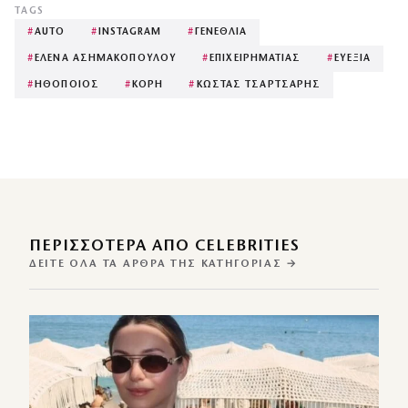
TAGS
#
AUTO
#
INSTAGRAM
#
ΓΕΝΕΘΛΙΑ
#
ΕΛΕΝΑ ΑΣΗΜΑΚΟΠΟΥΛΟΥ
#
ΕΠΙΧΕΙΡΗΜΑΤΙΑΣ
#
ΕΥΕΞΙΑ
#
ΗΘΟΠΟΙΟΣ
#
ΚΟΡΗ
#
ΚΩΣΤΑΣ ΤΣΑΡΤΣΑΡΗΣ
ΠΕΡΙΣΣΌΤΕΡΑ ΑΠΌ CELEBRITIES
ΔΕΊΤΕ ΌΛΑ ΤΑ ΆΡΘΡΑ ΤΗΣ ΚΑΤΗΓΟΡΊΑΣ →