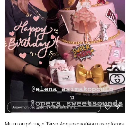
Με τη σειρά της η Έλενα Ασημακοπούλου ευχαρίστησε