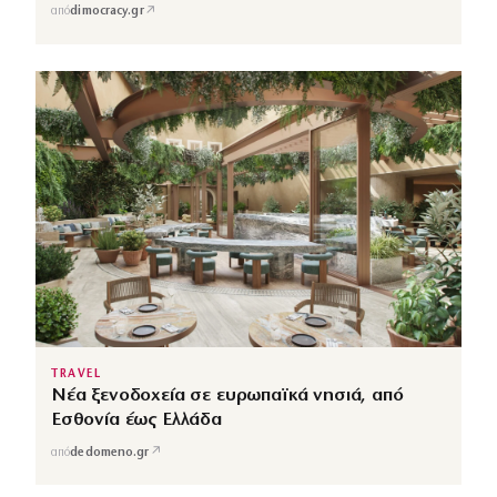
↗
από
dimocracy.gr
TRAVEL
Νέα ξενοδοχεία σε ευρωπαϊκά νησιά, από
Εσθονία έως Ελλάδα
↗
από
dedomeno.gr