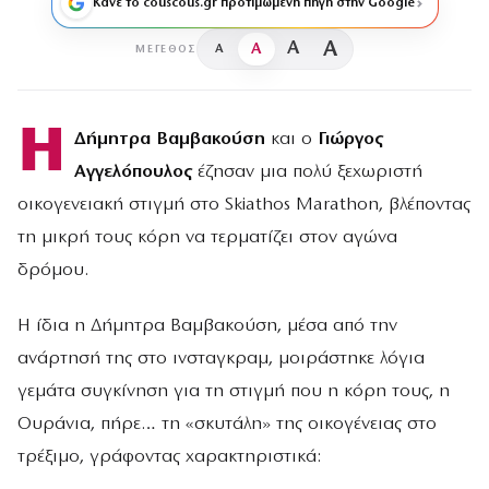
Κάνε το couscous.gr προτιμώμενη πηγή στην Google
A
A
A
A
ΜΈΓΕΘΟΣ
Η
Δήμητρα Βαμβακούση
και ο
Γιώργος
Αγγελόπουλος
έζησαν μια πολύ ξεχωριστή
οικογενειακή στιγμή στο Skiathos Marathon, βλέποντας
τη μικρή τους κόρη να τερματίζει στον αγώνα
δρόμου.
Η ίδια η Δήμητρα Βαμβακούση, μέσα από την
ανάρτησή της στο ινσταγκραμ, μοιράστηκε λόγια
γεμάτα συγκίνηση για τη στιγμή που η κόρη τους, η
Ουράνια, πήρε… τη «σκυτάλη» της οικογένειας στο
τρέξιμο, γράφοντας χαρακτηριστικά: