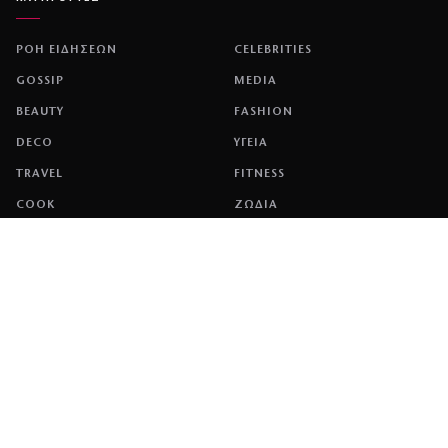
ΡΟΗ ΕΙΔΗΣΕΩΝ
CELEBRITIES
GOSSIP
MEDIA
BEAUTY
FASHION
DECO
ΥΓΕΙΑ
TRAVEL
FITNESS
COOK
ΖΩΔΙΑ
ΕΤΑΙΡΕΙΑ
ΤΑΥΤΟΤΗΤΑ
ΠΟΛΙΤΙΚΉ COOKIES
ΌΡΟΙ ΧΡΉΣΗΣ
ΕΠΙΚΟΙΝΩΝΙΑ
ΔΙΑΦΗΜΙΣΗ