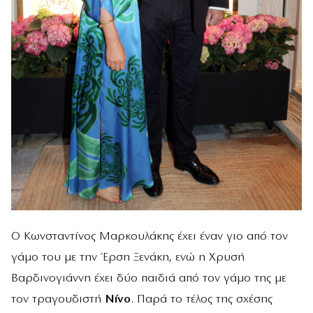
Ο Κωνσταντίνος Μαρκουλάκης έχει έναν γιο από τον
γάμο του με την Έρση Ξενάκη, ενώ η Χρυσή
Βαρδινογιάννη έχει δύο παιδιά από τον γάμο της με
τον τραγουδιστή
Νίνο
. Παρά το τέλος της σχέσης