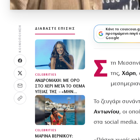
ΚΟΙΝΟΠΟΊΗΣΗ
ΔΙΑΒΆΣΤΕ ΕΠΊΣΗΣ
Κάνε το couscous.g
προτιμώμενη πηγή 
Google
Σ
τη Μεσσην
της,
Χάρη
,
CELEBRITIES
ΑΝΔΡΟΜΆΧΗ: ΜΕ ΟΡΌ
μεσημερια
ΣΤΟ ΧΈΡΙ ΜΕΤΆ ΤΟ ΘΈΜΑ
ΥΓΕΊΑΣ ΤΗΣ – «ΜΗΝ
ΑΝΗΣΥΧΕΊΤΕ, ΤΟ ‘ΧΩ»
Το ζευγάρι συνάν
Αντωνίου
, οι οπ
στα social media.
CELEBRITIES
ΜΑΡΊΝΑ ΒΕΡΝΊΚΟΥ: