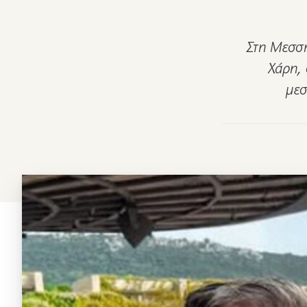
Στη Μεσση
Χάρη, 
μεσ