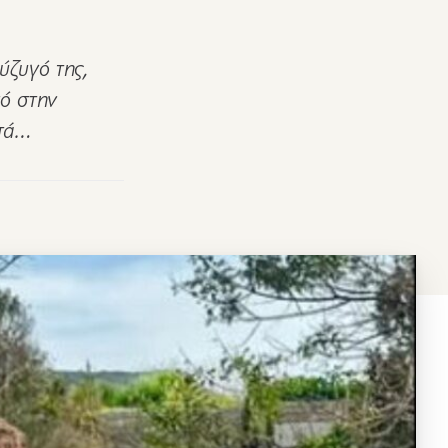
ύζυγό της,
νό στην
ντά…