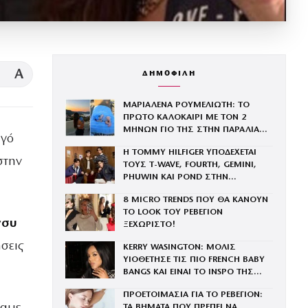
A
ΔΗΜΟΦΙΛΗ
ΜΑΡΙΑΛΕΝΑ ΡΟΥΜΕΛΙΩΤΗ: ΤΟ
ΠΡΩΤΟ ΚΑΛΟΚΑΙΡΙ ΜΕ ΤΟΝ 2
ΜΗΝΩΝ ΓΙΟ ΤΗΣ ΣΤΗΝ ΠΑΡΑΛΙΑ
υγό
ΚΑΙ ΤΟ ΤΡΥΦΕΡΟ ΒΙΝΤΕΟ
Η TOMMY HILFIGER ΥΠΟΔΕΧΕΤΑΙ
στην
ΤΟΥΣ Τ-WAVE, FOURTH, GEMINI,
PHUWIN ΚΑΙ POND ΣΤΗΝ
ΟΙΚΟΓΕΝΕΙΑ ΤΟΥ BRAND
8 MICRO TRENDS ΠΟΥ ΘΑ ΚΑΝΟΥΝ
ΤΟ LOOK ΤΟΥ ΡΕΒΕΓΙΟΝ
συ
ΞΕΧΩΡΙΣΤΟ!
ήσεις
KERRY WASINGTON: ΜΟΛΙΣ
ΥΙΟΘΕΤΗΣΕ ΤΙΣ ΠΙΟ FRENCH BABY
BANGS ΚΑΙ ΕΙΝΑΙ ΤΟ INSPO ΤΗΣ
ΧΡΟΝΙΑΣ
ΠΡΟΕΤΟΙΜΑΣΙΑ ΓΙΑ ΤΟ ΡΕΒΕΓΙΟΝ:
ΤΑ ΒΗΜΑΤΑ ΠΟΥ ΠΡΕΠΕΙ ΝΑ