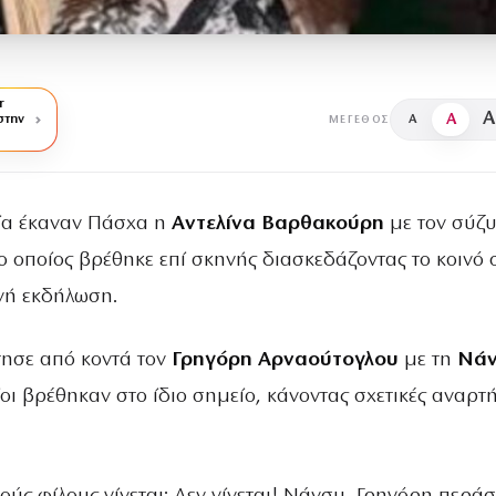
r
A
A
στην
A
ΜΈΓΕΘΟΣ
ία έκαναν Πάσχα η
Αντελίνα Βαρθακούρη
με τον σύζ
 ο οποίος βρέθηκε επί σκηνής διασκεδάζοντας το κοινό 
νή εκδήλωση.
τησε από κοντά τον
Γρηγόρη Αρναούτογλου
με τη
Νάν
οίοι βρέθηκαν στο ίδιο σημείο, κάνοντας σχετικές αναρτ