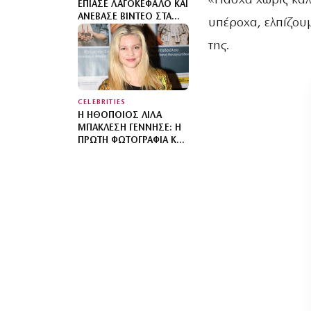
«Πάσχα χωρίς καλ
ΈΠΙΑΣΕ ΛΑΓΟΚΈΦΑΛΟ ΚΑΙ
ΑΝΈΒΑΣΕ ΒΊΝΤΕΟ ΣΤΑ
υπέροχα, ελπίζου
SOCIAL MEDIA – «ΔΕΝ
ΥΠΆΡΧΕΙ ΚΑΝΈΝΑΣ
της.
ΛΌΓΟΣ ΝΑ
ΦΟΒΌΜΑΣΤΕ»
CELEBRITIES
Η ΗΘΟΠΟΙΌΣ ΛΊΛΑ
ΜΠΑΚΛΈΣΗ ΓΈΝΝΗΣΕ: Η
ΠΡΏΤΗ ΦΩΤΟΓΡΑΦΊΑ ΚΑΙ
ΤΟ ΜΉΝΥΜΑ ΤΟΥ
ΣΥΝΤΡΌΦΟΥ ΤΗΣ