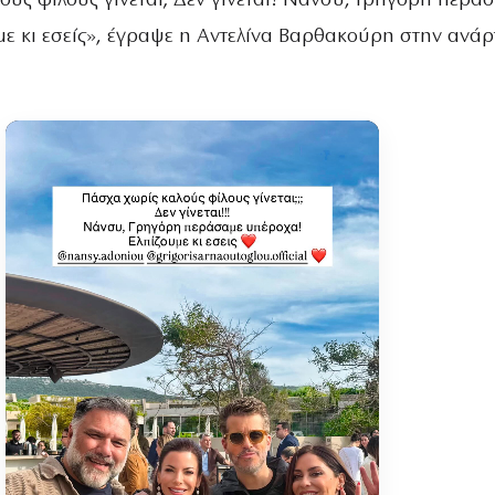
ούς φίλους γίνεται; Δεν γίνεται! Νάνσυ, Γρηγόρη περά
με κι εσείς», έγραψε η Αντελίνα Βαρθακούρη στην ανά