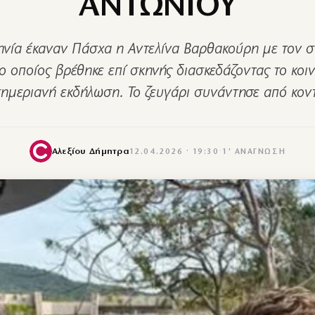
ΑΝΤΩΝΙΟΥ
νία έκαναν Πάσχα η Αντελίνα Βαρθακούρη με τον σ
ο οποίος βρέθηκε επί σκηνής διασκεδάζοντας το κοι
ημεριανή εκδήλωση. Το ζευγάρι συνάντησε από κο
Αλεξίου Δήμητρα
12.04.2026 · 19:30
·
1′ ΑΝΆΓΝΩΣΗ