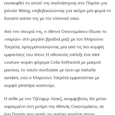
επισκεφθεί το ατελιέ της σχεδιάστριας στο Παρίσι για
private fitting, επιβεβαιώνοντας για ακόμη μία φορά τη
δυνατή σχέση της με τον ελληνικό οίκο.
Από την πλευρά της, η Αθηνά Οικονομάκου έδωσε το
«παρών» στη μεγάλη βραδιά μαζί με τον Μπρούνο
Τσερέλα, πραγματοποιώντας μία από τις πιο κομψές
εμφανίσεις του show. Η ηθοποιός επέλεξε ένα mini
couture sequin φόρεμα Celia Kritharioti με μακριά
μανίκια, το οποίο συνδύασε με lace-up metallic
sandals, ενώ ο Μπρούνο Τσερέλα εμφανίστηκε με
κομψό pinstripe κοστούμι.
Η selfie με την Τζένιφερ Λόπεζ, αναμφίβολα, θα μείνει
χαραγμένη στη μνήμη της Αθηνάς Οικονομάκου, σε
ένα Παρίσι που αυτές τις ημέρες κινείται στους