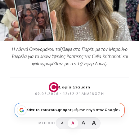
Η Αθηνά Οικονομάκου ταξίδεψε στο Παρίσι με τον Μπρούνο
Τσερέλα για το show Υψηλής Ραπτικής της Celia Kritharioti και
φωτογραφήθηκε με την Τζένιφερ Λόπεζ.
Σοφία Σταμάτη
09.07.2026 · 12:32
·
2′ ΑΝΆΓΝΩΣΗ
Κάνε το couscous.gr προτιμώμενη πηγή στην Google
A
A
A
A
ΜΈΓΕΘΟΣ