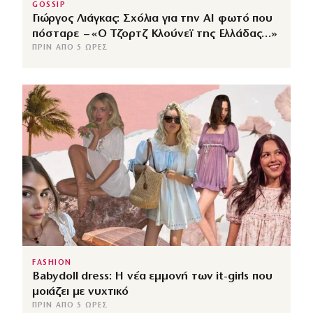
GOSSIP
Γιώργος Λιάγκας: Σχόλια για την ΑΙ φωτό που
πόσταρε – «Ο Τζορτζ Κλούνεϊ της Ελλάδας…»
ΠΡΙΝ ΑΠΌ 5 ΏΡΕΣ
FASHION
Babydoll dress: Η νέα εμμονή των it-girls που
μοιάζει με νυχτικό
ΠΡΙΝ ΑΠΌ 5 ΏΡΕΣ