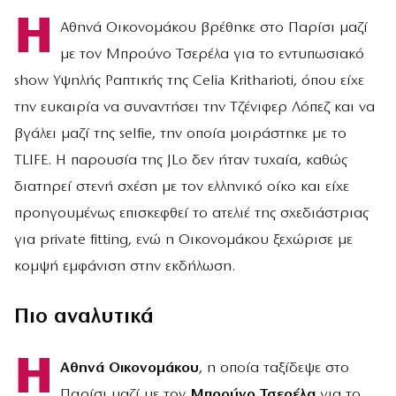
Η
Αθηνά Οικονομάκου βρέθηκε στο Παρίσι μαζί
με τον Μπρούνο Τσερέλα για το εντυπωσιακό
show Υψηλής Ραπτικής της Celia Kritharioti, όπου είχε
την ευκαιρία να συναντήσει την Τζένιφερ Λόπεζ και να
βγάλει μαζί της selfie, την οποία μοιράστηκε με το
TLIFE. Η παρουσία της JLo δεν ήταν τυχαία, καθώς
διατηρεί στενή σχέση με τον ελληνικό οίκο και είχε
προηγουμένως επισκεφθεί το ατελιέ της σχεδιάστριας
για private fitting, ενώ η Οικονομάκου ξεχώρισε με
κομψή εμφάνιση στην εκδήλωση.
Πιο αναλυτικά
Η
Αθηνά Οικονομάκου
, η οποία ταξίδεψε στο
Παρίσι μαζί με τον
Μπρούνο Τσερέλα
για το