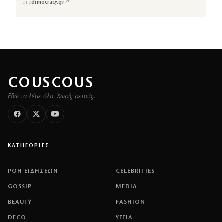
↗
από
dimocracy.gr
COUSCOUS
Εδώ τα λέμε όλα. Χωρίς ρετούς.
ΚΑΤΗΓΟΡΙΕΣ
ΡΟΗ ΕΙΔΗΣΕΩΝ
CELEBRITIES
GOSSIP
MEDIA
BEAUTY
FASHION
DECO
ΥΓΕΙΑ