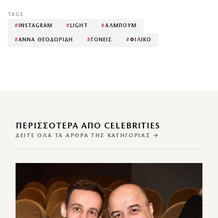
TAGS
#
INSTAGRAM
#
LIGHT
#
ΑΛΜΠΟΥΜ
#
ΑΝΝΑ ΘΕΟΔΩΡΙΔΗ
#
ΓΟΝΕΙΣ
#
ΦΙΛΙΚΟ
ΠΕΡΙΣΣΌΤΕΡΑ ΑΠΌ CELEBRITIES
ΔΕΊΤΕ ΌΛΑ ΤΑ ΆΡΘΡΑ ΤΗΣ ΚΑΤΗΓΟΡΊΑΣ →