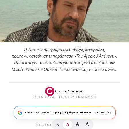
Η Ναταλία Δραγούμη και ο Αλέξης Γεωργούλης
πρωταγωνιστούν στην παράσταση «Του Αγοριού Απέναντι».
Πρόκειται για το ολοκαίνουργιο καλοκαιρινό μιούζικαλ των
Μιχάλη Ρέππα και Θανάση Παπαθανασίου, το οποίο κάνει…
Σοφία Σταμάτη
01.06.2026 · 13:33
·
2′ ΑΝΆΓΝΩΣΗ
Κάνε το couscous.gr προτιμώμενη πηγή στην Google
A
A
A
A
ΜΈΓΕΘΟΣ