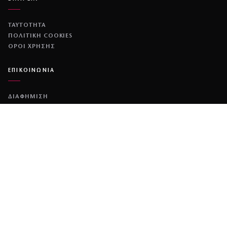
ΤΑΥΤΟΤΗΤΑ
ΠΟΛΙΤΙΚΉ COOKIES
ΌΡΟΙ ΧΡΉΣΗΣ
ΕΠΙΚΟΙΝΩΝΙΑ
ΔΙΑΦΗΜΙΣΗ
ΕΠΙΚΟΙΝΩΝΙΑ
NETWORK
COUSCOUS
ΔΕΔΟΜΕΝΟ
DIMOCRACY
© 2026 COUSCOUS
·
ALL RIGHTS RESERVED.
·
MADE BY
MINOANDESIGN