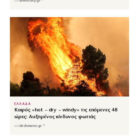
↗
από
dimocracy.gr
ΕΛΛΑΔΑ
Καιρός «hot – dry – windy» τις επόμενες 48
ώρες: Αυξημένος κίνδυνος φωτιάς
↗
από
dedomeno.gr