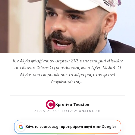
Τον Akyla φιλοξένησαν σήμερα 21/5 στην εκπομπή «Πρωίαν
σε είδον» ο Φώτης Σεργουλόπουλος και η Τζένη Μελιτά. O
Αkylas που εκπροσώπησε τη χώρα μας στον φετινό
διαγωνισμό της…
Χριστίνα Τσακίρη
21.05.2026 · 15:17
·
2′ ΑΝΆΓΝΩΣΗ
Κάνε το couscous.gr προτιμώμενη πηγή στην Google