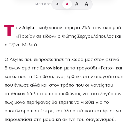
A
A
A
A
ΜΈΓΕΘΟΣ
Τ
ον
Akyla
φιλοξένησαν σήμερα 21/5 στην εκπομπή
«Πρωίαν σε είδον» ο Φώτης Σεργουλόπουλος και
η Τζένη Μελιτά.
O Αkylas που εκπροσώπησε τη χώρα μας στον φετινό
διαγωνισμό της
Eurovision
με το τραγούδι «Ferto» και
κατέκτησε τη 10η θέση, αναφέρθηκε στην απογοήτευση
που ένιωσε αλλά και στον τρόπο που οι γονείς του
στάθηκαν δίπλα του προσπαθώντας να του εξηγήσουν
πως μόνο περήφανος θα έπρεπε να νιώθει για το
αποτέλεσμα που έφερε, και όλο αυτό που κατάφερε να
παρουσιάσει στη μουσική σκηνή του διαγωνισμού.