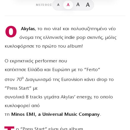
A
A
A
A
ΜΈΓΕΘΟΣ
Ο
Akylas
, το πιο viral και πολυσυζητημένο νέο
όνομα της ελληνικής indie pop σκηνής, μόλις
κυκλοφόρησε το πρώτο του album!
Ο εκρηκτικός performer που
κατέκτησε Ελλάδα και Ευρώπη με το “Ferto”
ο
στον 70
Διαγωνισμό της Eurovision κάνει drop το
“Press Start” με
συνολικά 8 tracks γεμάτα Akylas’ energy, το οποίο
κυκλοφορεί από
τη
Minos EMI, a Universal Music Company
.
ο “Press Start” είναι ένα album