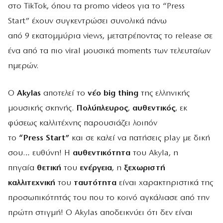
στο TikTok, όπου τα promo videos για το “Press
Start” έχουν συγκεντρώσει συνολικά πάνω
από 9 εκατομμύρια views, μετατρέποντας το release σε
ένα από τα πιο viral μουσικά moments των τελευταίων
ημερών.
Ο
Akylas
αποτελεί το
νέο big thing
της ελληνικής
μουσικής σκηνής.
Πολύπλευρος
,
αυθεντικός
, εκ
φύσεως καλλιτέχνης παρουσιάζει λοιπόν
το
“Press Start”
και σε καλεί να πατήσεις play με δική
σου… ευθύνη! Η
αυθεντικότητα
του Akyla, η
πηγαία
θετική
του
ενέργεια
, η
ξεχωριστή
καλλιτεχνική
του
ταυτότητα
είναι χαρακτηριστικά της
προσωπικότητάς του που το κοινό αγκάλιασε από την
πρώτη στιγμή!
Ο Akylas αποδεικνύει ότι δεν είναι