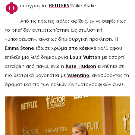
Φ
ωτογραφία:
REUTERS
/Mike Blake
Από τις πρώτες κιόλας αφίξεις, έγινε σαφές πως
το brief δεν αντιμετωπίστηκε ως στυλιστική
«υποχρέωση», αλλά ως δημιουργική πρόκληση. Η
Emma Stone
έδωσε χρώμα
στο κόκκινο
χαλί, αφού
επέλεξε μια λιλά δημιουργία
Louis Vuitton
με ασορτί
cardigan από πάνω, ενώ η
Kate Hudson
κινήθηκε σε
πιο θεατρικά μονοπάτια με
Valentino
, ανασύροντας τη
δραματικότητα των παλιών κινηματογραφικών divas.