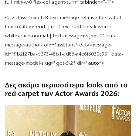
full min-w-0 flex-col agent-turn” tabindex=”-1″>
<div class="min-h-8 text-message relative flex w-full
flex-col items-end gap-2 text-start break-words
whitespace-normal [.text-message+&]:mt-1" data-
message-author-role="assistant" data-message-
id="9b2f27ba-b373-48b1-ad85-a4e6f6030c93" data-
message-model-slug="gpt-5-2" dir="
auto
“>
Δες ακόμα περισσότερα looks από το
red carpet των Actor Awards 2026: