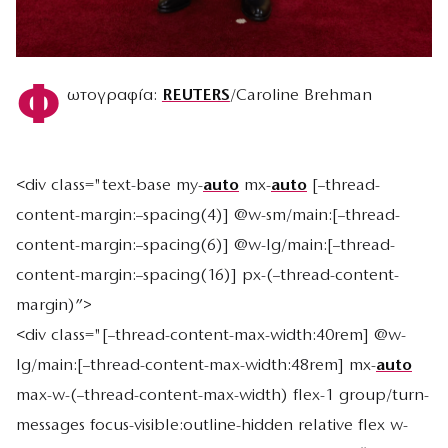
Φ
ωτογραφία:
REUTERS
/Caroline Brehman
<div class="text-base my-
auto
mx-
auto
[–thread-
content-margin:–spacing(4)] @w-sm/main:[–thread-
content-margin:–spacing(6)] @w-lg/main:[–thread-
content-margin:–spacing(16)] px-(–thread-content-
margin)”>
<div class="[–thread-content-max-width:40rem] @w-
lg/main:[–thread-content-max-width:48rem] mx-
auto
max-w-(–thread-content-max-width) flex-1 group/turn-
messages focus-visible:outline-hidden relative flex w-