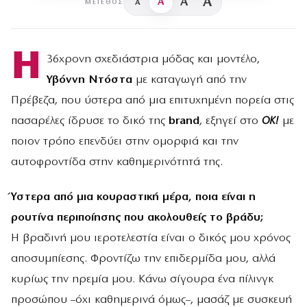
A
A
A
A
ΜΈΓΕΘΟΣ
Η
36χρονη σχεδιάστρια μόδας και μοντέλο,
Υβόννη Ντόστα
με καταγωγή από την
Πρέβεζα, που ύστερα από μια επιτυχημένη πορεία στις
πασαρέλες ίδρυσε το δικό της
brand
, εξηγεί στο
OK!
με
ποιον τρόπο επενδύει στην ομορφιά και την
αυτοφροντίδα στην καθημερινότητά της.
Ύστερα από μια κουραστική μέρα, ποια είναι η
ρουτίνα περιποίησης που ακολουθείς το βράδυ;
Η βραδινή μου ιεροτελεστία είναι ο δικός μου χρόνος
αποσυμπίεσης. Φροντίζω την επιδερμίδα μου, αλλά
κυρίως την ηρεμία μου. Κάνω σίγουρα ένα πίλινγκ
προσώπου –όχι καθημερινά όμως–, μασάζ με συσκευή