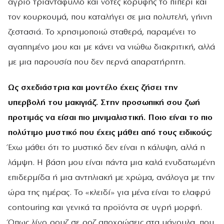
άγριο τριαντάφυλλο και νότες κορυφής το πιπέρι και
τον κουρκουμά, που καταλήγει σε μια πολυτελή, γήινη
ζεστασιά. Το χρησιμοποιώ σταθερά, παραμένει το
αγαπημένο μου και με κάνει να νιώθω διακριτική, αλλά
με μια παρουσία που δεν περνά απαρατήρητη.
Ως σχεδιάστρια και μοντέλο έχεις ζήσει την
υπερβολή του μακιγιάζ. Στην προσωπική σου ζωή
προτιμάς να είσαι πιο μινιμαλιστική. Ποιο είναι το πιο
πολύτιμο μυστικό που έχεις μάθει από τους ειδικούς;
Έχω μάθει ότι το μυστικό δεν είναι η κάλυψη, αλλά η
λάμψη. Η βάση μου είναι πάντα μια καλά ενυδατωμένη
επιδερμίδα ή μια αντηλιακή με χρώμα, ανάλογα με την
ώρα της ημέρας. Το «κλειδί» για μένα είναι το ελαφρύ
contouring και γενικά τα προϊόντα σε υγρή μορφή.
Όπως λίγο ρουζ σε ροζ αποχρώσεις στα μάγουλα, που