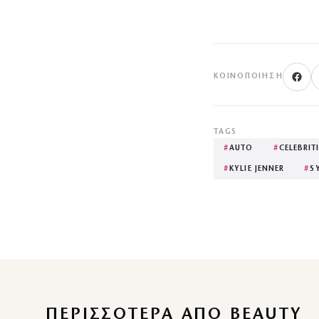
ΚΟΙΝΟΠΟΊΗΣΗ
TAGS
#
AUTO
#
CELEBRIT
#
KYLIE JENNER
#
S
ΠΕΡΙΣΣΌΤΕΡΑ ΑΠΌ BEAUTY