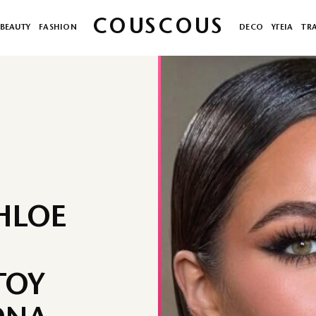
COUSCOUS
BEAUTY
FASHION
DECO
ΥΓΕΙΑ
TR
HLOE
ΤΟΥ