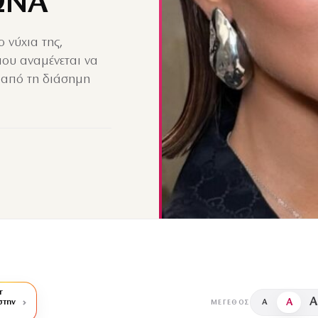
ΩΝΑ
o νύχια της,
 που αναμένεται να
 από τη διάσημη
r
A
A
στην
A
ΜΈΓΕΘΟΣ