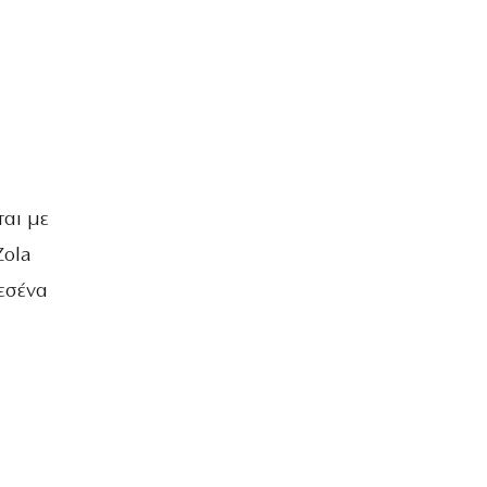
ται με
Zola
 εσένα