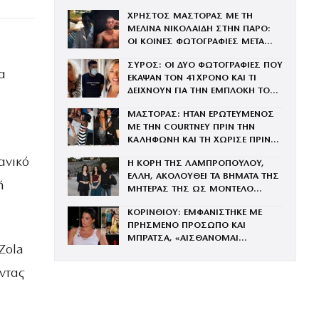
ΧΡΗΣΤΟΣ ΜΑΣΤΟΡΑΣ ΜΕ ΤΗ
ΜΕΛΙΝΑ ΝΙΚΟΛΑΙΔΗ ΣΤΗΝ ΠΑΡΟ:
ΟΙ ΚΟΙΝΕΣ ΦΩΤΟΓΡΑΦΙΕΣ ΜΕΤΑ
ΤΟΝ ΧΩΡΙΣΜΟ ΤΟΥ ΚΑΙ ΤΗ
ΣΥΡΟΣ: ΟΙ ΔΥΟ ΦΩΤΟΓΡΑΦΙΕΣ ΠΟΥ
ΓΑΡΥΦΑΛΙΑ
α
ΕΚΑΨΑΝ ΤΟΝ 41ΧΡΟΝΟ ΚΑΙ ΤΙ
ΔΕΙΧΝΟΥΝ ΓΙΑ ΤΗΝ ΕΜΠΛΟΚΗ ΤΟΥ
ΜΕ ΤΗΝ ΒΑΓΓΗ
ΜΑΣΤΟΡΑΣ: ΗΤΑΝ ΕΡΩΤΕΥΜΕΝΟΣ
ΜΕ ΤΗΝ COURTNEY ΠΡΙΝ ΤΗΝ
ΚΑΛΗΦΩΝΗ ΚΑΙ ΤΗ ΧΩΡΙΣΕ ΠΡΙΝ
ΤΟΝ ΓΑΜΟ
ανικό
Η ΚΟΡΗ ΤΗΣ ΛΑΜΠΡΟΠΟΥΛΟΥ,
ΕΛΛΗ, ΑΚΟΛΟΥΘΕΙ ΤΑ ΒΗΜΑΤΑ ΤΗΣ
ή
ΜΗΤΕΡΑΣ ΤΗΣ ΩΣ ΜΟΝΤΕΛΟ
(ΦΩΤΟΓΡΑΦΙΕΣ)
ΚΟΡΙΝΘΙΟΥ: ΕΜΦΑΝΙΣΤΗΚΕ ΜΕ
ΠΡΗΣΜΕΝΟ ΠΡΟΣΩΠΟ ΚΑΙ
ΜΠΡΑΤΣΑ, «ΑΙΣΘΑΝΟΜΑΙ
Zola
ΜΠΟΥΧΤΙΣΜΕΝΗ» (ΒΙΝΤΕΟ)
ντας