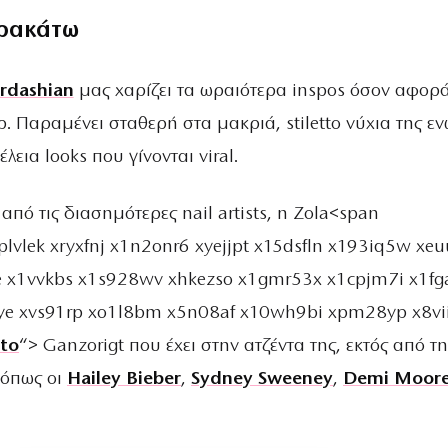
ρακάτω
rdashian
μας χαρίζει τα ωραιότερα inspos όσον αφορά
. Παραμένει σταθερή στα μακριά, stiletto νύχια της ε
τέλεια looks που γίνονται viral.
 από τις διασημότερες nail artists, η Zola<span
1plvlek xryxfnj x1n2onr6 xyejjpt x15dsfln x193iq5w xeu
e x1vvkbs x1s928wv xhkezso x1gmr53x x1cpjm7i x1fga
ye xvs91rp xo1l8bm x5n08af x10wh9bi xpm28yp x8vi
to
“> Ganzorigt που έχει στην ατζέντα της, εκτός από τ
όπως οι
Hailey Bieber
,
Sydney Sweeney
,
Demi Moor