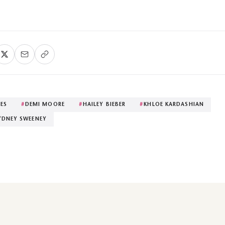
IES
#
DEMI MOORE
#
HAILEY BIEBER
#
KHLOE KARDASHIAN
YDNEY SWEENEY