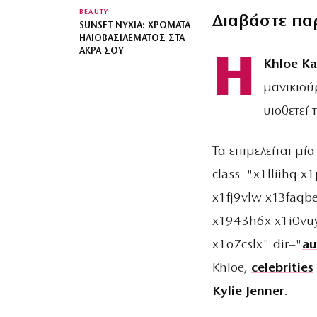
BEAUTY
Διαβάστε πα
SUNSET ΝΎΧΙΑ: ΧΡΏΜΑΤΑ
ΗΛΙΟΒΑΣΙΛΈΜΑΤΟΣ ΣΤΑ
ΆΚΡΑ ΣΟΥ
Η
Khloe Ka
μανικιούρ
υιοθετεί 
Τα επιμελείται μία
class="x1lliihq x
x1fj9vlw x13faqb
x1943h6x x1i0vu
x1o7cslx" dir="
au
Khloe,
celebrities
Kylie Jenner
.