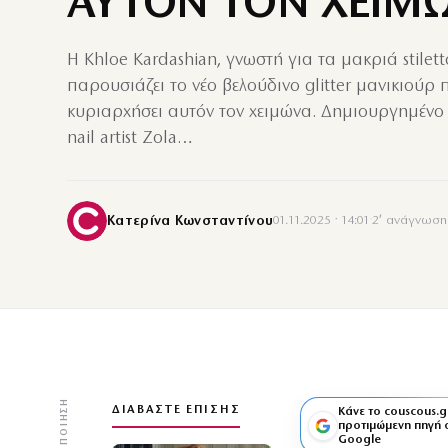
ΑΥΤΟΝ ΤΟΝ ΧΕΙΜ
Η Khloe Kardashian, γνωστή για τα μακριά stilett
παρουσιάζει το νέο βελούδινο glitter μανικιούρ
κυριαρχήσει αυτόν τον χειμώνα. Δημιουργημένο
nail artist Zola…
Κατερίνα Κωνσταντίνου
01.11.2025 · 14:01
·
2′ ανάγνωση
ΚΟΙΝΟΠΟΊΗΣΗ
ΔΙΑΒΆΣΤΕ ΕΠΊΣΗΣ
Κάνε το couscous.g
προτιμώμενη πηγή 
Google