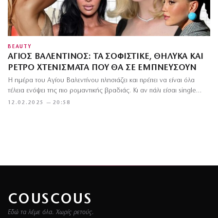
BEAUTY
ΆΓΙΟΣ ΒΑΛΕΝΤΊΝΟΣ: ΤΑ ΣΟΦΙΣΤΙΚΈ, ΘΗΛΥΚΆ ΚΑΙ
ΡΕΤΡΌ ΧΤΕΝΊΣΜΑΤΑ ΠΟΥ ΘΑ ΣΕ ΕΜΠΝΕΎΣΟΥΝ
Η ημέρα του Αγίου Βαλεντίνου πλησιάζει και πρέπει να είναι όλα
τέλεια ενόψει της πιο ρομαντικής βραδιάς. Κι αν πάλι είσαι single…
12.02.2025 — 20:58
COUSCOUS
Εδώ τα λέμε όλα. Χωρίς ρετούς.