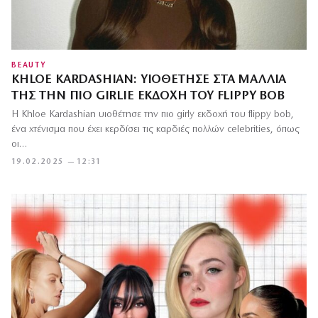
BEAUTY
KHLOE KARDASHIAN: ΥΙΟΘΈΤΗΣΕ ΣΤΑ ΜΑΛΛΙΆ
ΤΗΣ ΤΗΝ ΠΙΟ GIRLIE ΕΚΔΟΧΉ ΤΟΥ FLIPPY BOB
Η Khloe Kardashian υιοθέτησε την πιο girly εκδοχή του flippy bob,
ένα χτένισμα που έχει κερδίσει τις καρδιές πολλών celebrities, όπως
οι…
19.02.2025 — 12:31