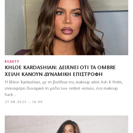
BEAUTY
KHLOE KARDASHIAN: ΔΕΊΧΝΕΙ ΌΤΙ ΤΑ OMBRE
ΧΕΊΛΗ ΚΆΝΟΥΝ ΔΥΝΑΜΙΚΉ ΕΠΙΣΤΡΟΦΉ
Η Khloe Kardashian, με τη βοήθεια της makeup artist Ash K Holm,
επαναφέρει δυναμικά τη μόδα των ombré χειλιών, ένα makeup
hack…
21.08.2025 — 16:00