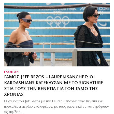
FASHION
ΓΆΜΟΣ JEFF BEZOS – LAUREN SANCHEZ: ΟΙ
KARDASHIANS ΚΑΤΈΚΛΥΣΑΝ ΜΕ ΤΟ SIGNATURE
ΣΤΙΛ ΤΟΥΣ ΤΗΝ ΒΕΝΕΤΊΑ ΓΙΑ ΤΟΝ ΓΆΜΟ ΤΗΣ
ΧΡΟΝΙΆΣ
Ο γάμος του Jeff Bezos με την Lauren Sanchez στην Βενετία έχει
προκαλέσει μεγάλο ενδιαφέρον, με τους paparazzi να καταγράφουν
τις αφίξεις…