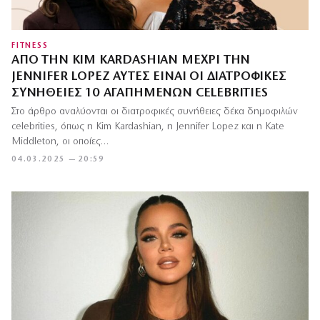
FITNESS
ΑΠΌ ΤΗΝ KIM KARDASHIAN ΜΈΧΡΙ ΤΗΝ
JENNIFER LOPEZ ΑΥΤΈΣ ΕΊΝΑΙ ΟΙ ΔΙΑΤΡΟΦΙΚΈΣ
ΣΥΝΉΘΕΙΕΣ 10 ΑΓΑΠΗΜΈΝΩΝ CELEBRITIES
Στο άρθρο αναλύονται οι διατροφικές συνήθειες δέκα δημοφιλών
celebrities, όπως η Kim Kardashian, η Jennifer Lopez και η Kate
Middleton, οι οποίες…
04.03.2025 — 20:59