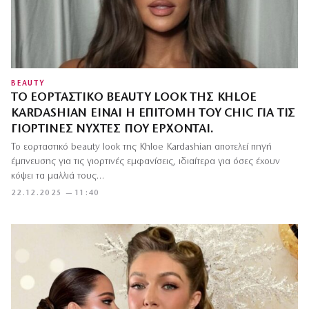
BEAUTY
ΤΟ ΕΟΡΤΑΣΤΙΚΌ BEAUTY LOOK ΤΗΣ KHLOE
KARDASHIAN ΕΊΝΑΙ Η ΕΠΙΤΟΜΉ ΤΟΥ CHIC ΓΙΑ ΤΙΣ
ΓΙΟΡΤΙΝΈΣ ΝΎΧΤΕΣ ΠΟΥ ΈΡΧΟΝΤΑΙ.
Το εορταστικό beauty look της Khloe Kardashian αποτελεί πηγή
έμπνευσης για τις γιορτινές εμφανίσεις, ιδιαίτερα για όσες έχουν
κόψει τα μαλλιά τους…
22.12.2025 — 11:40