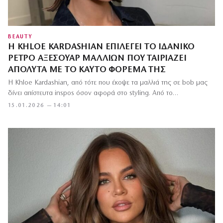
BEAUTY
Η KHLOE KARDASHIAN ΕΠΙΛΈΓΕΙ ΤΟ ΙΔΑΝΙΚΌ
ΡΕΤΡΌ ΑΞΕΣΟΥΆΡ ΜΑΛΛΙΏΝ ΠΟΥ ΤΑΙΡΙΆΖΕΙ
ΑΠΌΛΥΤΑ ΜΕ ΤΟ ΚΑΥΤΌ ΦΌΡΕΜΆ ΤΗΣ
Η Khloe Kardashian, από τότε που έκοψε τα μαλλιά της σε bob μας
δίνει απίστευτα inspos όσον αφορά στο styling. Από το…
15.01.2026 — 14:01