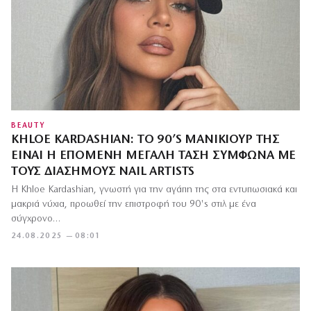
BEAUTY
KHLOE KARDASHIAN: ΤΟ 90’S ΜΑΝΙΚΙΟΎΡ ΤΗΣ
ΕΊΝΑΙ Η ΕΠΌΜΕΝΗ ΜΕΓΆΛΗ ΤΆΣΗ ΣΎΜΦΩΝΑ ΜΕ
ΤΟΥΣ ΔΙΆΣΗΜΟΥΣ NAIL ARTISTS
Η Khloe Kardashian, γνωστή για την αγάπη της στα εντυπωσιακά και
μακριά νύχια, προωθεί την επιστροφή του 90's στιλ με ένα
σύγχρονο…
24.08.2025 — 08:01