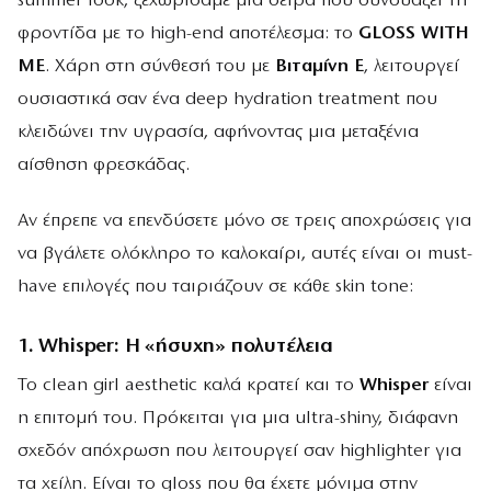
summer look, ξεχωρίσαμε μια σειρά που συνδυάζει τη
φροντίδα με το high-end αποτέλεσμα: το
GLOSS WITH
ME
. Χάρη στη σύνθεσή του με
Βιταμίνη Ε
, λειτουργεί
ουσιαστικά σαν ένα deep hydration treatment που
κλειδώνει την υγρασία, αφήνοντας μια μεταξένια
αίσθηση φρεσκάδας.
Αν έπρεπε να επενδύσετε μόνο σε τρεις αποχρώσεις για
να βγάλετε ολόκληρο το καλοκαίρι, αυτές είναι οι must-
have επιλογές που ταιριάζουν σε κάθε skin tone:
1. Whisper: Η «ήσυχη» πολυτέλεια
Το clean girl aesthetic καλά κρατεί και το
Whisper
είναι
η επιτομή του. Πρόκειται για μια ultra-shiny, διάφανη
σχεδόν απόχρωση που λειτουργεί σαν highlighter για
τα χείλη. Είναι το gloss που θα έχετε μόνιμα στην