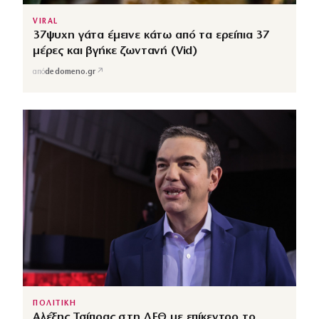
VIRAL
37ψυχη γάτα έμεινε κάτω από τα ερείπια 37
μέρες και βγήκε ζωντανή (Vid)
↗
από
dedomeno.gr
ΠΟΛΙΤΙΚΗ
Αλέξης Τσίπρας στη ΔΕΘ με επίκεντρο το