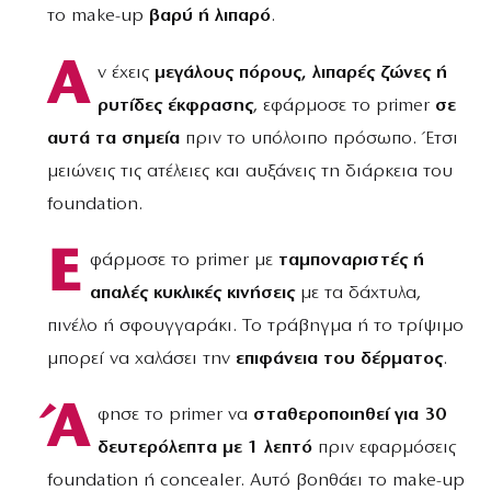
το make-up
βαρύ ή λιπαρό
.
Α
ν έχεις
μεγάλους πόρους, λιπαρές ζώνες ή
ρυτίδες έκφρασης
, εφάρμοσε το primer
σε
αυτά τα σημεία
πριν το υπόλοιπο πρόσωπο. Έτσι
μειώνεις τις ατέλειες και αυξάνεις τη διάρκεια του
foundation.
Ε
φάρμοσε το primer με
ταμποναριστές ή
απαλές κυκλικές κινήσεις
με τα δάχτυλα,
πινέλο ή σφουγγαράκι. Το τράβηγμα ή το τρίψιμο
μπορεί να χαλάσει την
επιφάνεια του δέρματος
.
Ά
φησε το primer να
σταθεροποιηθεί για 30
δευτερόλεπτα με 1 λεπτό
πριν εφαρμόσεις
foundation ή concealer. Αυτό βοηθάει το make-up