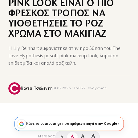
PINK LOOK ΕΙΝΑΙ Ο ΠΙΟ
ΦΡΕΣΚΟΣ ΤΡΟΠΟΣ ΝΑ
ΥΙΟΘΕΤΗΣΕΙΣ ΤΟ ΡΟΖ
ΧΡΩΜΑ ΣΤΟ ΜΑΚΙΓΙΑΖ
Η Lily Reinhart εμφανίστηκε στην προώθηση του The
Love Hypothesis με soft pink makeup look, λαμπερή
επιδερμίδα και απαλά ροζ χείλη.
Γιώτα Τσελέντη
01.07.2026 · 16:03
·
2′ ανάγνωση
Κάνε το couscous.gr προτιμώμενη πηγή στην Google
A
A
A
A
ΜΈΓΕΘΟΣ