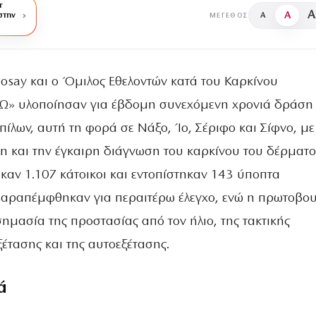
r
A
A
στην
A
ΜΈΓΕΘΟΣ
Posay και ο Όμιλος Εθελοντών κατά του Καρκίνου
Ω» υλοποίησαν για έβδομη συνεχόμενη χρονιά δράση
ίλων, αυτή τη φορά σε Νάξο, Ίο, Σέριφο και Σίφνο, με
η και την έγκαιρη διάγνωση του καρκίνου του δέρματο
καν 1.107 κάτοικοι και εντοπίστηκαν 143 ύποπτα
παραπέμφθηκαν για περαιτέρω έλεγχο, ενώ η πρωτοβου
σημασία της προστασίας από τον ήλιο, της τακτικής
έτασης και της αυτοεξέτασης.
ά