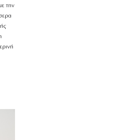
με την
σσερα
λής
η
ερινή