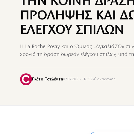
ΤΗΝ ΚΟΙΝΗ ΔΡΑΣ
ΠΡΟΛΗΨΗΣ ΚΑΙ Δ
ΕΛΕΓΧΟΥ ΣΠΙΛΩΝ
Η La Roche-Posay και ο Όμιλος «ΑγκαλιάΖΩ» συν
χρονιά τη δράση δωρεάν ελέγχου σπίλων, υπό τη
Γιώτα Τσελέντη
07.07.2026 · 16:52
·
4′ ανάγνωση