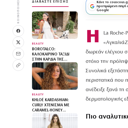
ΚΟΙΝΟΠΟΊΗΣΗ
ΔΙΑΒΆΣΤΕ ΕΠΊΣΗΣ
Κάνε το couscous.g
προτιμώμενη πηγή 
Google
Η
La Roche-
«ΑγκαλιάΖ
BEAUTY
BOROTALCO:
δωρεάν ελέγχου σπ
ΚΑΛΟΚΑΙΡΙΝΌ ΤΑΞΊΔΙ
ΣΤΗΝ ΚΑΡΔΙΆ ΤΗΣ
στόχο την πρόληψ
ΙΤΑΛΊΑΣ
Συνολικά εξετάστη
περιστατικά που 
ανέδειξε ξανά τη 
BEAUTY
δερματολογικής εξ
KHLOÉ KARDASHIAN:
CURLY ΧΤΈΝΙΣΜΑ ΜΕ
CARAMEL-HONEY
Πιο αναλυτικ
ΑΝΤΑΎΓΕΙΕΣ