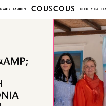
COUSCOUS
BEAUTY
FASHION
DECO
ΥΓΕΙΑ
TR
&AMP;
Η
ΝΙΑ