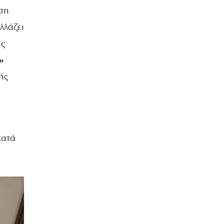
ση
λλάζει
ις
»
ής
κατά