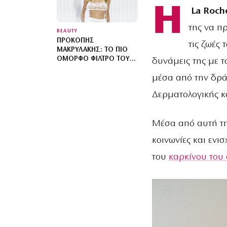
Η
La Roch
της να π
BEAUTY
ΠΡΟΚΌΠΗΣ
τις ζωές
ΜΑΚΡΥΛΆΚΗΣ: ΤΟ ΠΙΟ
ΌΜΟΡΦΟ ΦΊΛΤΡΟ ΤΟΥ
δυνάμεις της με 
ΚΑΛΟΚΑΙΡΙΟΎ
μέσα από την δρά
Δερματολογικής κα
Μέσα από αυτή τη
κοινωνίες και ενι
του
καρκίνου του