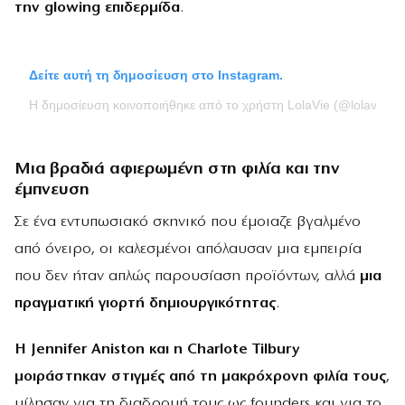
την
glowing επιδερμίδα
.
Δείτε αυτή τη δημοσίευση στο Instagram.
Η δημοσίευση κοινοποιήθηκε από το χρήστη LolaVie (@lolavie)
Μια βραδιά αφιερωμένη στη φιλία και την
έμπνευση
Σε ένα εντυπωσιακό σκηνικό που έμοιαζε βγαλμένο
από όνειρο, οι καλεσμένοι απόλαυσαν μια εμπειρία
που δεν ήταν απλώς παρουσίαση προϊόντων, αλλά
μια
πραγματική γιορτή δημιουργικότητας
.
Η
Jennifer
Aniston και η
Charlote
Tilbury
μοιράστηκαν στιγμές από τη μακρόχρονη φιλία τους
,
μίλησαν για τη διαδρομή τους ως founders και για το