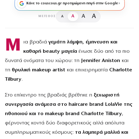
Κάνε το couscous.gr προτιμώμενη πηγή στην Google
A
A
A
A
ΜΈΓΕΘΟΣ
Μ
ια βραδιά
γεμάτη λάμψη, έμπνευση και
καθαρή
beauty μαγεία
ένωσε δύο από τα πιο
δυνατά ονόματα του χώρου: τη
Jennifer
Aniston
και
τη
θρυλική
makeup
artist
και επιχειρηματία
Charlotte
Tilbury
.
Στο επίκεντρο της βραδιάς βρέθηκε η
ξεχωριστή
συνεργασία ανάμεσα στο
haircare
brand
LolaVie της
ηθοποιού και το
makeup
brand
Charlotte
Tilbury
,
φέρνοντας κοντά δύο διαφορετικούς αλλά απόλυτα
συμπληρωματικούς κόσμους:
τα λαμπερά μαλλιά και