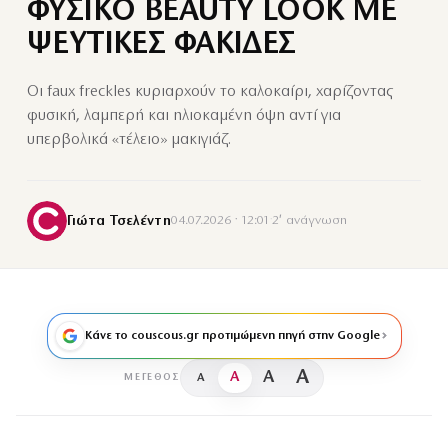
ΦΥΣΙΚΟ BEAUTY LOOK ΜΕ
ΨΕΥΤΙΚΕΣ ΦΑΚΙΔΕΣ
Οι faux freckles κυριαρχούν το καλοκαίρι, χαρίζοντας
φυσική, λαμπερή και ηλιοκαμένη όψη αντί για
υπερβολικά «τέλειο» μακιγιάζ.
Γιώτα Τσελέντη
04.07.2026 · 12:01
·
2′ ανάγνωση
Κάνε το couscous.gr προτιμώμενη πηγή στην Google
A
A
A
A
ΜΈΓΕΘΟΣ