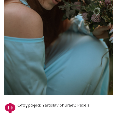
Φ
ωτογραφία: Υaroslav Shuraev, Pexels