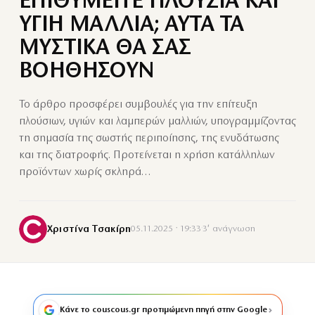
ΕΠΙΘΥΜΕΙΤΕ ΠΛΟΥΣΙΑ ΚΑΙ
ΥΓΙΗ ΜΑΛΛΙΑ; ΑΥΤΑ ΤΑ
ΜΥΣΤΙΚΑ ΘΑ ΣΑΣ
ΒΟΗΘΗΣΟΥΝ
Το άρθρο προσφέρει συμβουλές για την επίτευξη
πλούσιων, υγιών και λαμπερών μαλλιών, υπογραμμίζοντας
τη σημασία της σωστής περιποίησης, της ενυδάτωσης
και της διατροφής. Προτείνεται η χρήση κατάλληλων
προϊόντων χωρίς σκληρά…
Χριστίνα Τσακίρη
05.11.2025 · 19:33
·
3′ ανάγνωση
Κάνε το couscous.gr προτιμώμενη πηγή στην Google