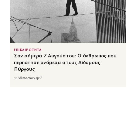
ΕΠΙΚΑΙΡΟΤΗΤΑ
Σαν σήμερα 7 Αυγούστου: Ο άνθρωπος που
περπάτησε ανάμεσα στους Δίδυμους
Πύργους
↗
από
dimocracy.gr
COUSCOUS
Εδώ τα λέμε όλα. Χωρίς ρετούς.