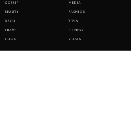
GOSSIP
MEDIA
BEAUTY
FASHION
DECO
ΥΓΕΙΑ
TRAVEL
FITNESS
COOK
ΖΩΔΙΑ
ΕΤΑΙΡΕΙΑ
ΤΑΥΤΟΤΗΤΑ
ΠΟΛΙΤΙΚΉ COOKIES
ΌΡΟΙ ΧΡΉΣΗΣ
ΕΠΙΚΟΙΝΩΝΙΑ
ΔΙΑΦΗΜΙΣΗ
ΕΠΙΚΟΙΝΩΝΙΑ
NETWORK