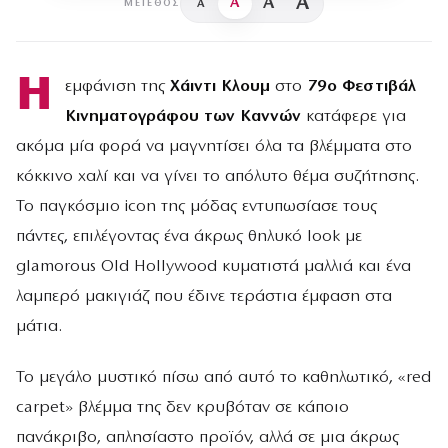
A
A
A
A
ΜΈΓΕΘΟΣ
Η
εμφάνιση της
Χάιντι Κλουμ
στο
79ο Φεστιβάλ
Κινηματογράφου των Καννών
κατάφερε για
ακόμα μία φορά να μαγνητίσει όλα τα βλέμματα στο
κόκκινο χαλί και να γίνει το απόλυτο θέμα συζήτησης.
Το παγκόσμιο icon της μόδας εντυπωσίασε τους
πάντες, επιλέγοντας ένα άκρως θηλυκό look με
glamorous Old Hollywood κυματιστά μαλλιά και ένα
λαμπερό μακιγιάζ που έδινε τεράστια έμφαση στα
μάτια.
Το μεγάλο μυστικό πίσω από αυτό το καθηλωτικό, «red
carpet» βλέμμα της δεν κρυβόταν σε κάποιο
πανάκριβο, απλησίαστο προϊόν, αλλά σε μια άκρως