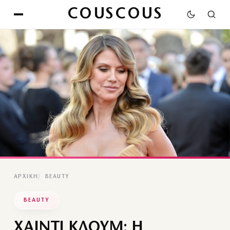
COUSCOUS
ΑΡΧΙΚΉ
BEAUTY
BEAUTY
ΧΑΙΝΤΙ ΚΛΟΥΜ: Η