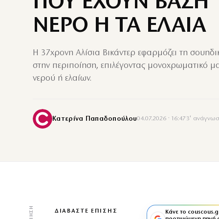
ΠΟΥ ΕΧΟΥΝ ΒΑΣΗ 
ΝΕΡΟ Η ΤΑ ΕΛΑΙΑ
Η 37χρονη Αλίσια Βικάντερ εφαρμόζει τη σουηδ
στην περιποίηση, επιλέγοντας μονοχρωματικό μα
νερού ή ελαίων.
Κατερίνα Παπαδοπούλου
04.07.2026 · 16:47
·
3′ ανάγνω
ΔΙΑΒΆΣΤΕ ΕΠΊΣΗΣ
Κάνε το couscous.g