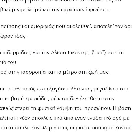
τερ
, καταφέρνει να συνδυάσει στην εικόνα της τον
βικό μινιμαλισμό και την ευρωπαϊκή φινέτσα.
ιποίησης και ομορφιάς που ακολουθεί, αποτελεί τον ορ
οφροντίδας.
επιδερμίδας, για την Αλίσια Βικάντερ, βασίζεται στη
ία του
ά στην ισορροπία και το μέτρο στη ζωή μας.
e, η ηθοποιός έχει εξηγήσει: «Έχοντας μεγαλώσει στη
ι το βαρύ κρεμώδες μέικ-απ δεν έχει θέση στην
καθώς στερεί τη φυσική λάμψη του προσώπου. Η βάση
ελείται πλέον αποκλειστικά από έναν ενυδατικό ορό με
ετικά απαλό κονσίλερ για τις περιοχές που χρειάζονται