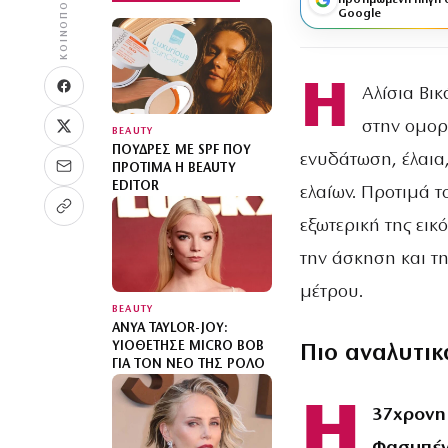
ΚΟΙΝΟΠΟΊΗΣΗ
προτιμώμενη πηγή 
Google
Η
Αλίσια Βικ
στην ομορ
BEAUTY
ΠΟΎΔΡΕΣ ΜΕ SPF ΠΟΥ
ενυδάτωση, έλαια
ΠΡΟΤΙΜΆ Η BEAUTY
EDITOR
ελαίων. Προτιμά τ
εξωτερική της εικ
την άσκηση και τ
μέτρου.
BEAUTY
ANYA TAYLOR-JOY:
ΥΙΟΘΈΤΗΣΕ MICRO BOB
Πιο αναλυτικ
ΓΙΑ ΤΟΝ ΝΈΟ ΤΗΣ ΡΌΛΟ
Η
37χρονη