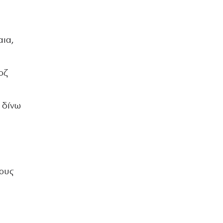
αια,
οζ
 δίνω
τους