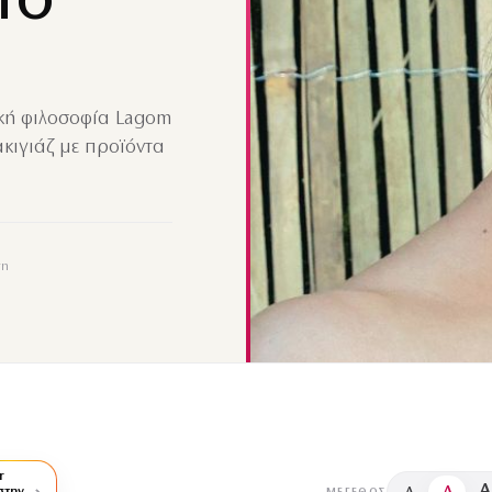
ΤΟ
ική φιλοσοφία Lagom
κιγιάζ με προϊόντα
ση
r
A