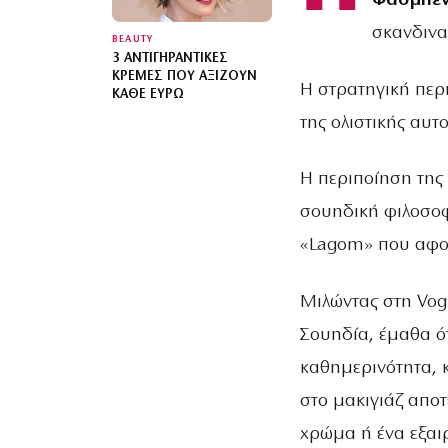
Φασμπέν
σκανδινα
BEAUTY
3 ΑΝΤΙΓΗΡΑΝΤΙΚΈΣ
ΚΡΈΜΕΣ ΠΟΥ ΑΞΊΖΟΥΝ
Η στρατηγική περ
ΚΆΘΕ ΕΥΡΏ
της ολιστικής αυτ
Η περιποίηση της 
σουηδική φιλοσοφ
«Lagom» που αφορ
Μιλώντας στη Vogu
Σουηδία, έμαθα ότ
καθημερινότητα, 
στο μακιγιάζ αποτ
χρώμα ή ένα εξαιρ