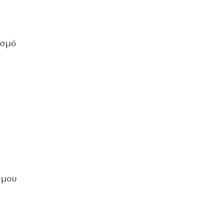
ισμό
 μου