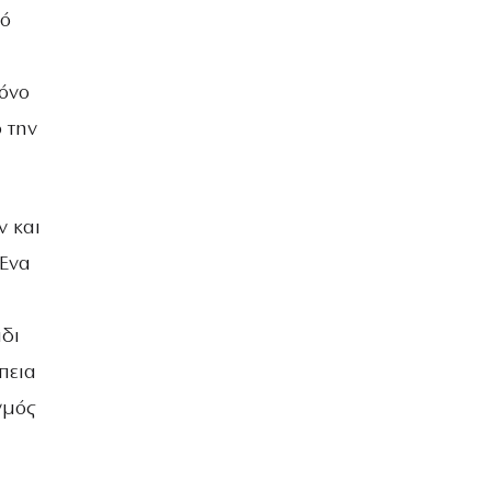
πό
ρόνο
 την
ν και
 Ένα
άδι
πεια
γμός