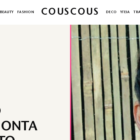
COUSCOUS
BEAUTY
FASHION
DECO
ΥΓΕΙΑ
TR
Ο
ΙΟΝΤΑ