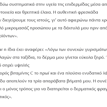
νδύω συστηματικά στην υγεία της επιδερμίδας μέσα α
τοιχεία και θρεπτικά έλαια. Η αυθεντική φρεσκάδα
ν διεγείρουμε τους ιστούς, γι’ αυτό αφιερώνω πάντα χ
λό μικρομασάζ προσώπου με τα δάχτυλά μου πριν από
ϊόντων».
ar η ίδια έχει αναφέρει: «Λόγω των συνεχών γυρισμάτω
λαγών στα ταξίδια, το δέρμα μου γίνεται εύκολα ξηρό.
κό σπρέι υψηλής
ορός βιταμίνης C το πρωί και ένα πλούσιο ενυδατικό λ
υ αποτελούν τα τρία απαράβατα βήματά μου. Η συνέ
ι ο μόνος τρόπος για να διατηρείται ο δερματικός φρα
τικός».