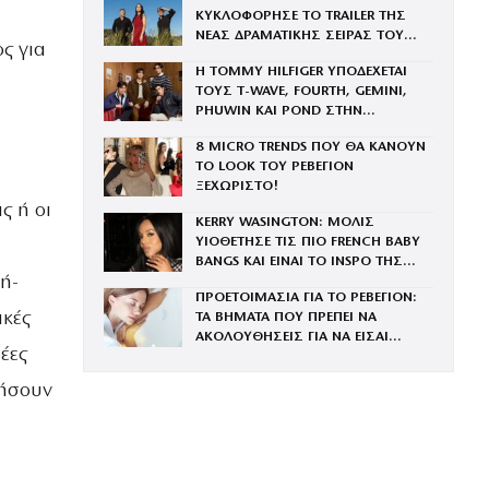
ΚΥΚΛΟΦΟΡΗΣΕ ΤΟ TRAILER ΤΗΣ
ΝΕΑΣ ΔΡΑΜΑΤΙΚΗΣ ΣΕΙΡΑΣ ΤΟΥ
ς για
MEGA
Η TOMMY HILFIGER ΥΠΟΔΕΧΕΤΑΙ
ΤΟΥΣ Τ-WAVE, FOURTH, GEMINI,
PHUWIN ΚΑΙ POND ΣΤΗΝ
ΟΙΚΟΓΕΝΕΙΑ ΤΟΥ BRAND
8 MICRO TRENDS ΠΟΥ ΘΑ ΚΑΝΟΥΝ
ΤΟ LOOK ΤΟΥ ΡΕΒΕΓΙΟΝ
ΞΕΧΩΡΙΣΤΟ!
ς ή οι
KERRY WASINGTON: ΜΟΛΙΣ
ΥΙΟΘΕΤΗΣΕ ΤΙΣ ΠΙΟ FRENCH BABY
BANGS ΚΑΙ ΕΙΝΑΙ ΤΟ INSPO ΤΗΣ
ή-
ΧΡΟΝΙΑΣ
ΠΡΟΕΤΟΙΜΑΣΙΑ ΓΙΑ ΤΟ ΡΕΒΕΓΙΟΝ:
ικές
ΤΑ ΒΗΜΑΤΑ ΠΟΥ ΠΡΕΠΕΙ ΝΑ
ΑΚΟΛΟΥΘΗΣΕΙΣ ΓΙΑ ΝΑ ΕΙΣΑΙ
έες
ΕΝΤΥΠΩΣΙΑΚΗ ΤΗΝ ΠΙΟ ΛΑΜΠΕΡΗ
ΒΡΑΔΙΑ ΤΟΥ ΧΡΟΝΟΥ
γήσουν