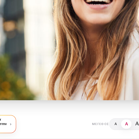
r
A
A
στην
A
ΜΈΓΕΘΟΣ