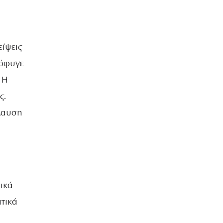
είψεις
πόφυγε
 Η
ς.
λαυση
ικά
ατικά