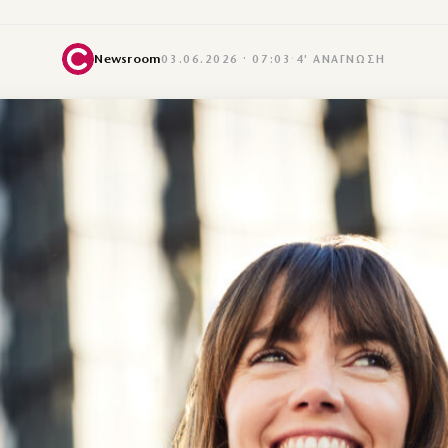
Newsroom
03.06.2026 · 07:03
·
4′ ΑΝΆΓΝΩΣΗ