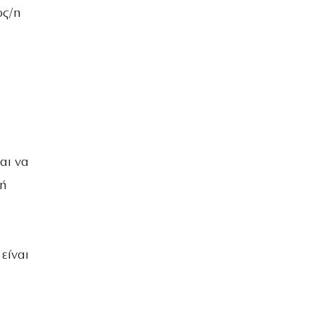
ος/η
αι να
φή
είναι