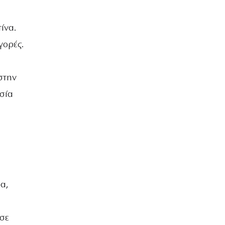
ίνα.
γορές.
στην
σία
α,
 σε