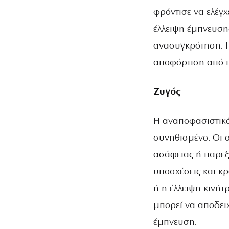
φρόντισε να ελέγ
έλλειψη έμπνευση
ανασυγκρότηση. Η
αποφόρτιση από πα
Ζυγός
Η αναποφασιστικό
συνηθισμένο. Οι 
ασάφειας ή παρεξ
υποσχέσεις και κ
ή η έλλειψη κινήτ
μπορεί να αποδειχ
έμπνευση.