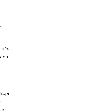
,
1
ς πίσω
 σου
Μέχρι
υ
εις