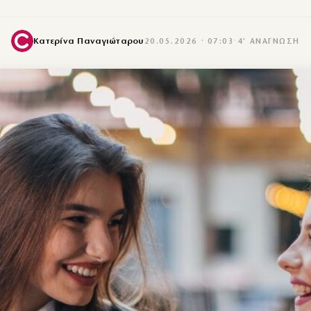
Κατερίνα Παναγιώταρου
20.05.2026 · 07:03
·
4′ ΑΝΆΓΝΩΣΗ