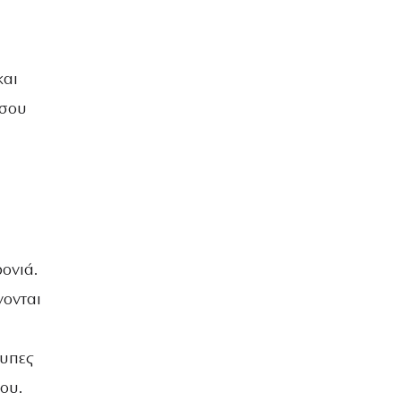
και
 σου
ονιά.
νονται
τυπες
ου.