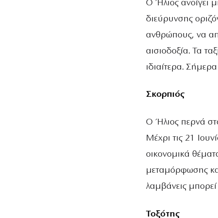
Ο Ήλιος ανοίγει 
διεύρυνσης οριζόν
ανθρώπους, να απο
αισιοδοξία. Τα τα
ιδιαίτερα. Σήμερα
Σκορπιός
Ο Ήλιος περνά στ
Μέχρι τις 21 Ιουν
οικονομικά θέματα
μεταμόρφωσης κα
λαμβάνεις μπορεί
Τοξότης