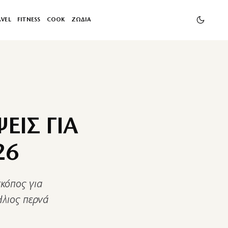
AVEL
FITNESS
COOK
ΖΩΔΙΑ
ΕΙΣ ΓΙΑ
26
σκόπος για
λιος περνά