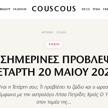
COUSCOUS
BEAUTY
FASHION
DECO
ΥΓΕΙΑ
TR
ΑΡΧΙΚΉ
ΖΩΔΙΑ
ΖΩΔΙΑ
 ΣΗΜΕΡΙΝΕΣ ΠΡΟΒΛΕΨ
ΕΤΑΡΤΗ 20 ΜΑΙΟΥ 20
ναι η Τετάρτη σου; Τι προβλέπει το ζώδιο και ο ωρο
ύμφωνα με την αστρολόγο Λίτσα Πετρίδη; Κριός Ο Ή
στον τομέα της…