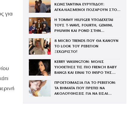
ΚΩΝΣΤΑΝΤΙΝΑ ΕΥΡΥΠΙΔΟΥ:
ΑΓΚΑΛΙΑΣΜΕΝΟΙ ΠΟΖΑΡΟΥΝ ΣΤΟ
ς για
ΗΛΙΟΒΑΣΙΛΕΜΑ ΤΗΣ ΣΑΝΤΟΡΙΝΗΣ
Η TOMMY HILFIGER ΥΠΟΔΕΧΕΤΑΙ
ΤΟΥΣ Τ-WAVE, FOURTH, GEMINI,
PHUWIN ΚΑΙ POND ΣΤΗΝ
ΟΙΚΟΓΕΝΕΙΑ ΤΟΥ BRAND
8 MICRO TRENDS ΠΟΥ ΘΑ ΚΑΝΟΥΝ
ΤΟ LOOK ΤΟΥ ΡΕΒΕΓΙΟΝ
ΞΕΧΩΡΙΣΤΟ!
KERRY WASINGTON: ΜΟΛΙΣ
ΥΙΟΘΕΤΗΣΕ ΤΙΣ ΠΙΟ FRENCH BABY
νίου
BANGS ΚΑΙ ΕΙΝΑΙ ΤΟ INSPO ΤΗΣ
κάτι
ΧΡΟΝΙΑΣ
ΠΡΟΕΤΟΙΜΑΣΙΑ ΓΙΑ ΤΟ ΡΕΒΕΓΙΟΝ:
μερινή
ΤΑ ΒΗΜΑΤΑ ΠΟΥ ΠΡΕΠΕΙ ΝΑ
ΑΚΟΛΟΥΘΗΣΕΙΣ ΓΙΑ ΝΑ ΕΙΣΑΙ
ΕΝΤΥΠΩΣΙΑΚΗ ΤΗΝ ΠΙΟ ΛΑΜΠΕΡΗ
ΒΡΑΔΙΑ ΤΟΥ ΧΡΟΝΟΥ