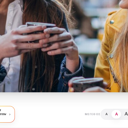
r
A
A
στην
A
ΜΈΓΕΘΟΣ