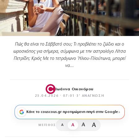
Πώς θα είναι το Σάββατό σου; Τι προβλέπει το ζώδιο και ο
ωροσκόπος για σήμερα, σύμφωνα με την αστρολόγο Λίτσα
Πετρίδη; Κριός Με το τετράγωνο Ήλιου-Πλούτωνα, μπορεί
να…
Ιωάννα Οικονόμου
25.04.2026 · 07:01
·
3′ ΑΝΆΓΝΩΣΗ
Κάνε το couscous.gr προτιμώμενη πηγή στην Google
A
A
A
A
ΜΈΓΕΘΟΣ