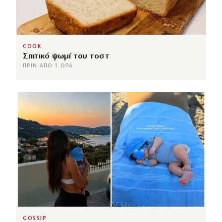
COOK
Σπιτικό ψωμί του τοστ
ΠΡΙΝ ΑΠΌ 1 ΏΡΑ
GOSSIP