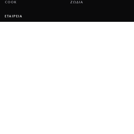
COOK
ΖΩΔΙΑ
ΕΤΑΙΡΕΙΑ
ΤΑΥΤΟΤΗΤΑ
ΠΟΛΙΤΙΚΉ COOKIES
ΌΡΟΙ ΧΡΉΣΗΣ
ΕΠΙΚΟΙΝΩΝΙΑ
ΔΙΑΦΗΜΙΣΗ
ΕΠΙΚΟΙΝΩΝΙΑ
NETWORK
COUSCOUS
ΔΕΔΟΜΕΝΟ
DIMOCRACY