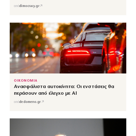
↗
από
dimocracy.gr
ΟΙΚΟΝΟΜΙΑ
Ανασφάλιστα αυτοκίνητα: Οι ενστάσεις θα
περάσουν από έλεγχο με AI
↗
από
dedomeno.gr