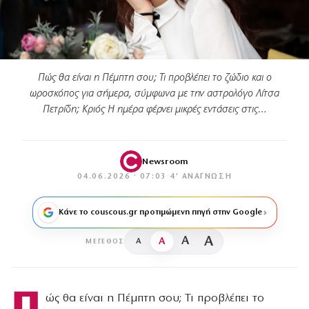
Πώς θα είναι η Πέμπτη σου; Τι προβλέπει το ζώδιο και ο
ωροσκόπος για σήμερα, σύμφωνα με την αστρολόγο Λίτσα
Πετρίδη; Κριός Η ημέρα φέρνει μικρές εντάσεις στις…
Newsroom
04.06.2026 · 07:03
·
4′ ΑΝΆΓΝΩΣΗ
Κάνε το couscous.gr προτιμώμενη πηγή στην Google
A
A
A
A
ΜΈΓΕΘΟΣ
Π
ώς θα είναι η Πέμπτη σου; Τι προβλέπει το