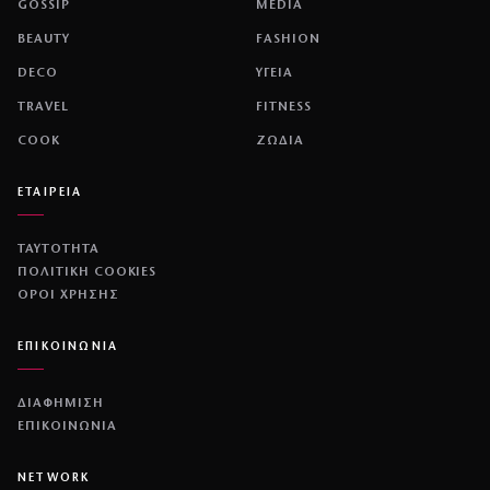
ΔΙΕΘΝΗ
Παρίσι: Νέα μέτρα για τα πατίνια
↗
από
dedomeno.gr