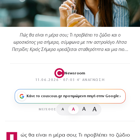
Πώς θα είναι η μέρα σου; Τι προβλέπει το ζώδιο και ο
ωροσκόπος για σήμερα, σύμφωνα με την αστρολόγο Λίτσα
Πετρίδη; Κριός Σήμερα χρειάζεσαι σταθερότητα και μια πιο…
Newsroom
11.06.2026 · 07:03
·
4′ ΑΝΆΓΝΩΣΗ
Κάνε το couscous.gr προτιμώμενη πηγή στην Google
A
A
A
A
ΜΈΓΕΘΟΣ
Π
ώς θα είναι η μέρα σου; Τι προβλέπει το ζώδιο