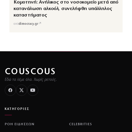
ΕΠΙΚΑΙΡΟΤΗΤΑ
43χρονος νεκρός ανασύρθηκε από τη
θάλασσα ανάμεσα σε Αγκίστρι και Αίγινα
↗
από
dimocracy.gr